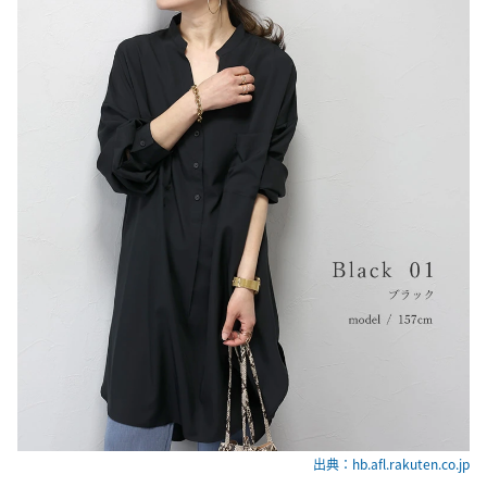
出典：hb.afl.rakuten.co.jp