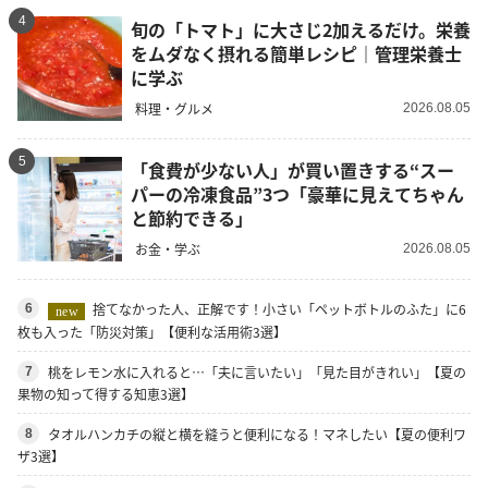
4
旬の「トマト」に大さじ2加えるだけ。栄養
をムダなく摂れる簡単レシピ｜管理栄養士
に学ぶ
料理・グルメ
2026.08.05
5
「食費が少ない人」が買い置きする“スー
パーの冷凍食品”3つ「豪華に見えてちゃん
と節約できる」
お金・学ぶ
2026.08.05
捨てなかった人、正解です！小さい「ペットボトルのふた」に6
6
new
枚も入った「防災対策」【便利な活用術3選】
桃をレモン水に入れると…「夫に言いたい」「見た目がきれい」【夏の
7
果物の知って得する知恵3選】
タオルハンカチの縦と横を縫うと便利になる！マネしたい【夏の便利ワ
8
ザ3選】