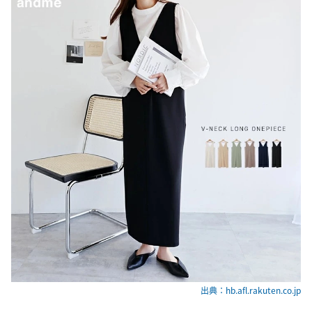
出典：hb.afl.rakuten.co.jp