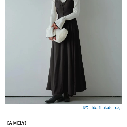
出典：hb.afl.rakuten.co.jp
【A MELY】