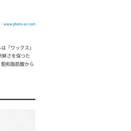
www.photo-ac.com
らは「ワックス」
新鮮さを保つた
、飽和脂肪酸から