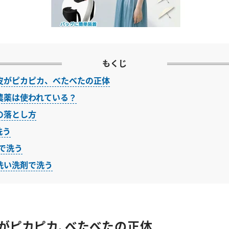
もくじ
皮がピカピカ、べたべたの正体
農薬は使われている？
の落とし方
洗う
水で洗う
洗い洗剤で洗う
がピカピカ、べたべたの正体