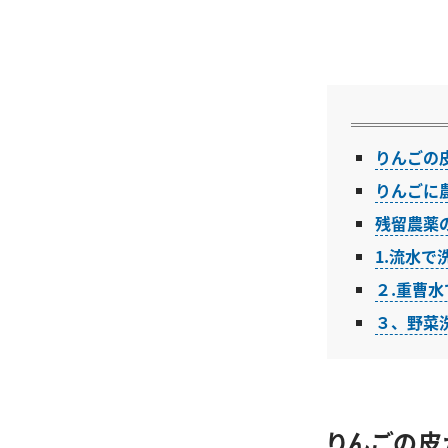
りんごの
りんごに
残留農薬
1.流水で
２.重曹
３、野菜
りんごの皮