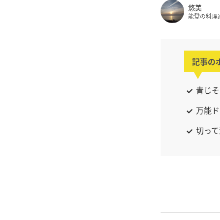
悠美
能登の料理
記事の
青じそ
万能ド
切って