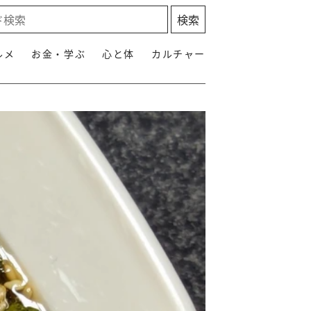
ルメ
お金・学ぶ
心と体
カルチャー