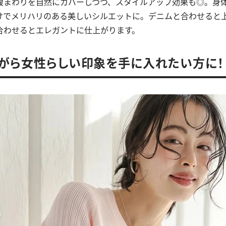
腹まわりを自然にカバーしつつ、スタイルアップ効果も◎。身
けでメリハリのある美しいシルエットに。デニムと合わせると
合わせるとエレガントに仕上がります。
がら女性らしい印象を手に入れたい方に！