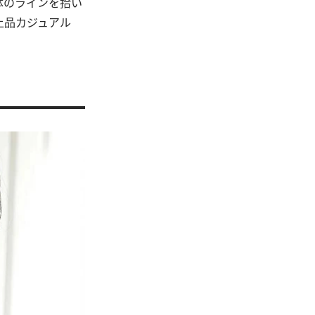
体のラインを拾い
上品カジュアル