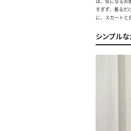
は、気になるお
すぎず、着るだ
に、スカートと
シンプルな