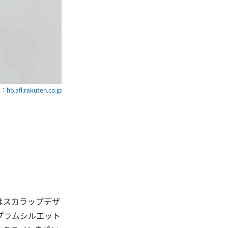
hb.afl.rakuten.co.jp
はスカラップデザ
プラムシルエット