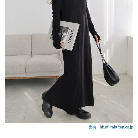
出典：hb.afl.rakuten.co.jp