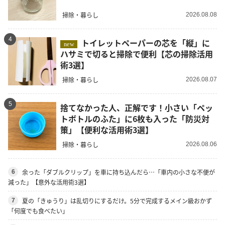
掃除・暮らし
2026.08.08
4
トイレットペーパーの芯を「縦」に
new
ハサミで切ると掃除で便利【芯の掃除活用
術3選】
掃除・暮らし
2026.08.07
5
捨てなかった人、正解です！小さい「ペッ
トボトルのふた」に6枚も入った「防災対
策」【便利な活用術3選】
掃除・暮らし
2026.08.06
余った「ダブルクリップ」を車に持ち込んだら…「車内の小さな不便が
6
減った」【意外な活用術3選】
夏の「きゅうり」は乱切りにするだけ。5分で完成するメイン級おかず
7
「何度でも食べたい」