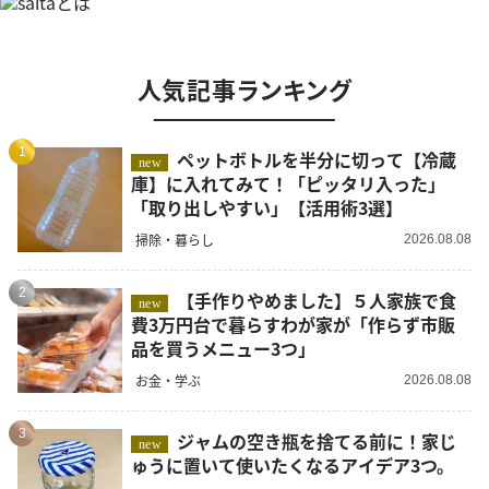
人気記事ランキング
1
ペットボトルを半分に切って【冷蔵
new
庫】に入れてみて！「ピッタリ入った」
「取り出しやすい」【活用術3選】
掃除・暮らし
2026.08.08
2
【手作りやめました】５人家族で食
new
費3万円台で暮らすわが家が「作らず市販
品を買うメニュー3つ」
お金・学ぶ
2026.08.08
3
ジャムの空き瓶を捨てる前に！家じ
new
ゅうに置いて使いたくなるアイデア3つ。