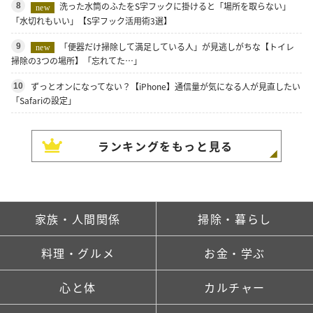
洗った水筒のふたをS字フックに掛けると「場所を取らない」
8
new
「水切れもいい」【S字フック活用術3選】
「便器だけ掃除して満足している人」が見逃しがちな【トイレ
9
new
掃除の3つの場所】「忘れてた…」
ずっとオンになってない？【iPhone】通信量が気になる人が見直したい
10
「Safariの設定」
ランキングをもっと見る
家族・人間関係
掃除・暮らし
料理・グルメ
お金・学ぶ
心と体
カルチャー