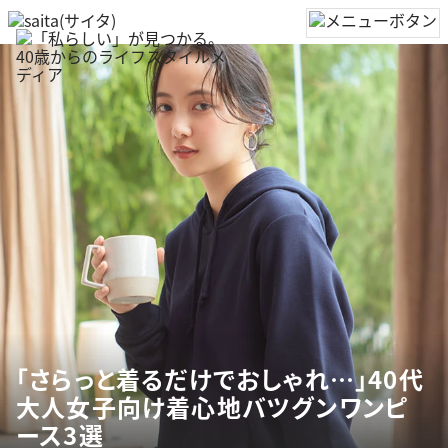
「さらっと着るだけでおしゃれ…」40代
大人女子向け着心地バツグンワンピ
ース3選