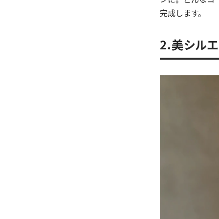
完成します。
2.美シル