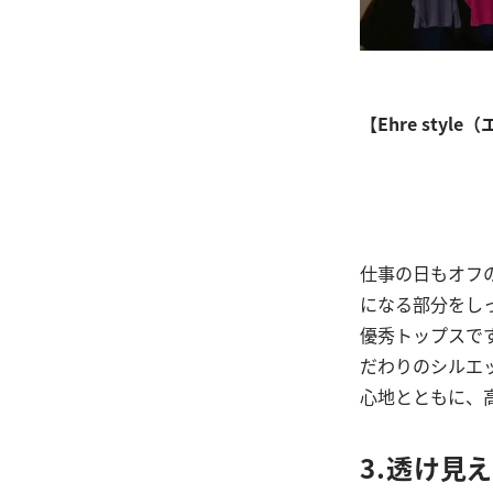
【Ehre styl
仕事の日もオフ
になる部分をし
優秀トップスで
だわりのシルエ
心地とともに、
3.透け見