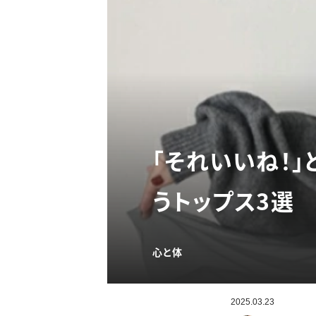
「それいいね！
うトップス3選
心と体
2025.03.23