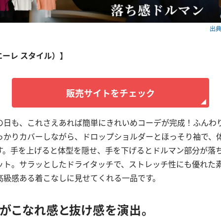
出典：
e（エーレ スタイル）】
販売サイトをチェック
の日も、これさえあれば簡単にきれいめコーデが完成！ふんわ
っかりカバーしながら、ドロップショルダーとほっそり袖で、
す。手を上げると体型を隠せ、手を下げるとドルマン部分が落
ット。サラッとしたドライタッチで、ストレッチ性にも優れた
高級感ある着こなしに見せてくれる一品です。
えがこなれ感と抜け感を演出。