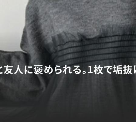
」と友人に褒められる。1枚で垢抜