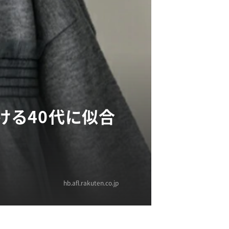
ける40代に似合
hb.afl.rakuten.co.jp