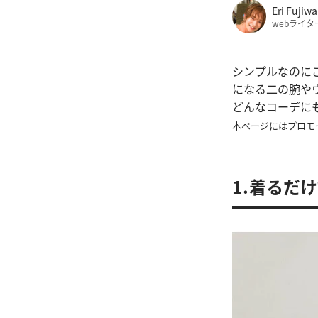
Eri Fujiwa
webライタ
シンプルなのに
になる二の腕や
どんなコーデに
本ページにはプロモ
1.着るだ