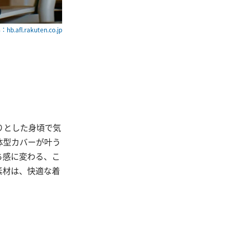
hb.afl.rakuten.co.jp
りとした身頃で気
体型カバーが叶う
ち感に変わる、こ
素材は、快適な着