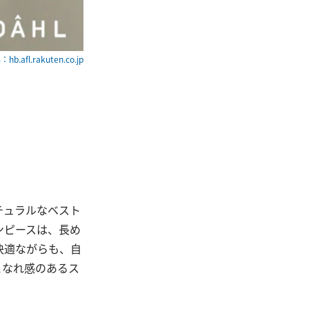
hb.afl.rakuten.co.jp
チュラルなベスト
ンピースは、長め
快適ながらも、自
こなれ感のあるス