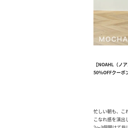
【NOAHL（ノ
50％OFFクーポ
忙しい朝も、こ
こなれ感を演出
2〜3個開けて