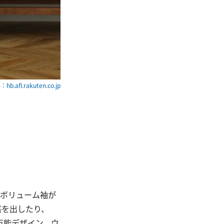
hb.afl.rakuten.co.jp
とボリューム袖が
感を出したり、
万能デザイン。ウ