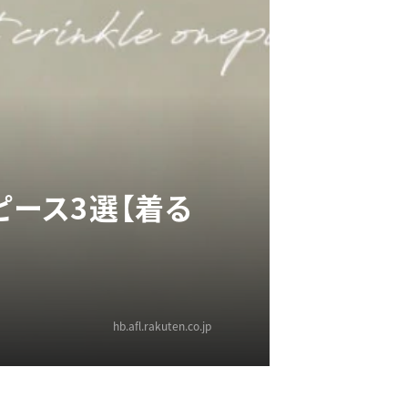
ピース3選【着る
hb.afl.rakuten.co.jp