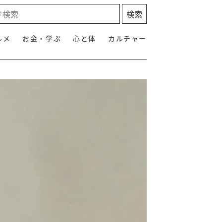
ルメ
お金・学ぶ
心と体
カルチャー