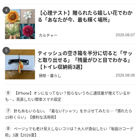
4
【心理テスト】贈られたら嬉しい花でわか
る「あなたが今、最も輝く場所」
カルチャー
2026.08.07
5
ティッシュの空き箱を半分に切ると「サッ
と取り出せる」「残量がひと目でわかる」
【トイレ収納術3選】
掃除・暮らし
2026.08.06
【iPhone】オンになってない？知らないうちに通信量が増えているか
6
も…。見直したい簡単スマホ設定
針も糸もいらない。「着ないTシャツ」をかぶせてみたら…「慣れたら
7
15秒くらい」【便利な活用術】
ベージュでも老け見えしないコツは？大人が真似したい「垢抜けコーデ
8
術」3選【2026夏】