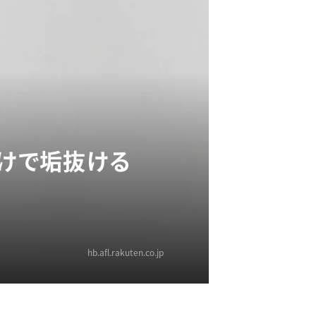
だけで垢抜ける
hb.afl.rakuten.co.jp