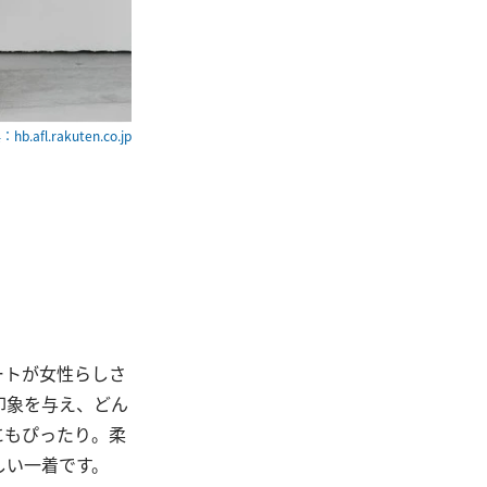
hb.afl.rakuten.co.jp
ートが女性らしさ
印象を与え、どん
にもぴったり。柔
しい一着です。