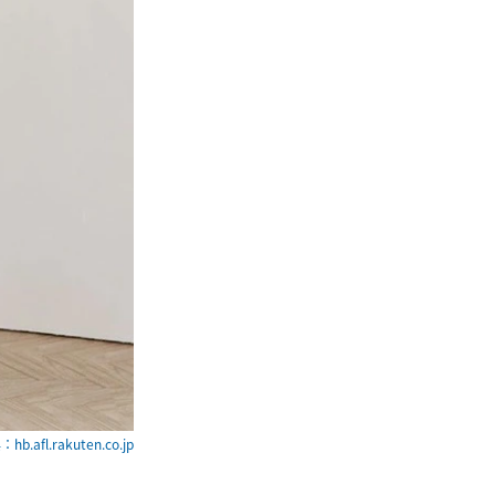
hb.afl.rakuten.co.jp