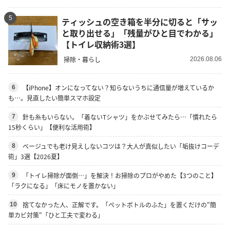
5
ティッシュの空き箱を半分に切ると「サッ
と取り出せる」「残量がひと目でわかる」
【トイレ収納術3選】
掃除・暮らし
2026.08.06
【iPhone】オンになってない？知らないうちに通信量が増えているか
6
も…。見直したい簡単スマホ設定
針も糸もいらない。「着ないTシャツ」をかぶせてみたら…「慣れたら
7
15秒くらい」【便利な活用術】
ベージュでも老け見えしないコツは？大人が真似したい「垢抜けコーデ
8
術」3選【2026夏】
「トイレ掃除が面倒…」を解決！お掃除のプロがやめた【3つのこと】
9
「ラクになる」「床にモノを置かない」
捨てなかった人、正解です。「ペットボトルのふた」を置くだけの"簡
10
単カビ対策"「ひと工夫で変わる」