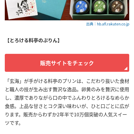
出典：hb.afl.rakuten.co.jp
【とろける料亭のぷりん】
販売サイトをチェック
「玄海」が手がける料亭のプリンは、こだわり抜いた食材
と職人の技が生み出す贅沢な逸品。卵黄のみを贅沢に使用
し、濃厚でありながら口の中でふんわりとろけるなめらか
食感。上品な甘さとコク深い味わいが、ひと口ごとに広が
ります。販売からわずか2年半で10万個突破の人気スイー
ツです。