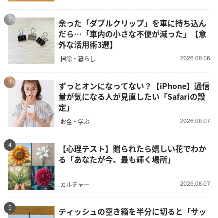
2
余った「ダブルクリップ」を車に持ち込ん
だら…「車内の小さな不便が減った」【意
外な活用術3選】
掃除・暮らし
2026.08.06
3
ずっとオンになってない？【iPhone】通信
量が気になる人が見直したい「Safariの設
定」
お金・学ぶ
2026.08.07
4
【心理テスト】贈られたら嬉しい花でわか
る「あなたが今、最も輝く場所」
カルチャー
2026.08.07
5
ティッシュの空き箱を半分に切ると「サッ