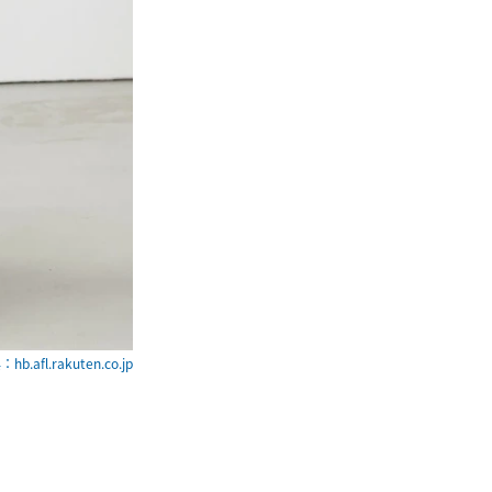
hb.afl.rakuten.co.jp