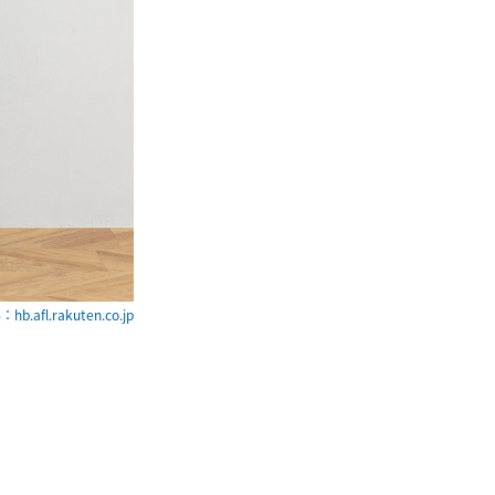
hb.afl.rakuten.co.jp