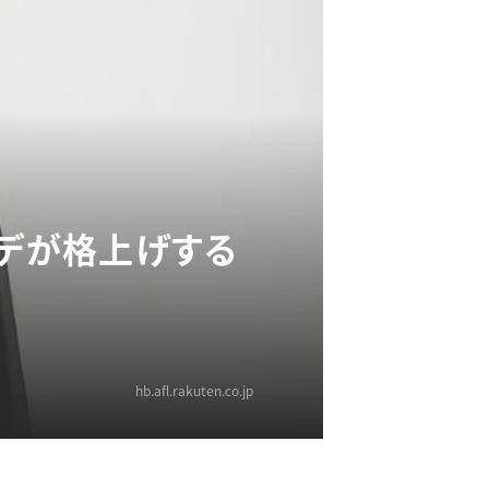
ーデが格上げする
hb.afl.rakuten.co.jp