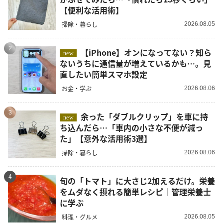
【便利な活用術】
掃除・暮らし
2026.08.05
2
【iPhone】オンになってない？知ら
new
ないうちに通信量が増えているかも…。見
直したい簡単スマホ設定
お金・学ぶ
2026.08.06
3
余った「ダブルクリップ」を車に持
new
ち込んだら…「車内の小さな不便が減っ
た」【意外な活用術3選】
掃除・暮らし
2026.08.06
4
旬の「トマト」に大さじ2加えるだけ。栄養
をムダなく摂れる簡単レシピ｜管理栄養士
に学ぶ
料理・グルメ
2026.08.05