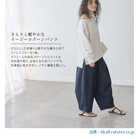
出典：hb.afl.rakuten.co.jp