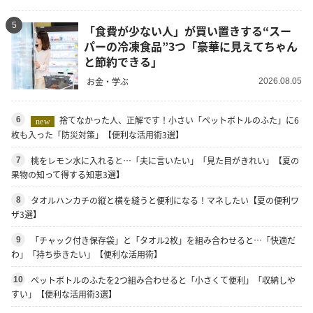
5
「食費が少ない人」が買い置きする“スー
パーの冷凍食品”3つ「豪華に見えてちゃん
と節約できる」
お金・学ぶ
2026.08.05
捨てなかった人、正解です！小さい「ペットボトルのふた」に6
6
new
枚も入った「防災対策」【便利な活用術3選】
桃をレモン水に入れると…「夫に言いたい」「見た目がきれい」【夏の
7
果物の知って得する知恵3選】
タオルハンカチの縦と横を縫うと便利になる！マネしたい【夏の便利ワ
8
ザ3選】
「チャック付き保存袋」と「タオル2枚」を組み合わせると…「快適だ
9
わ」「持ち歩きたい」【便利な活用術】
ペットボトルのふたを2つ組み合わせると「小さくて便利」「収納しや
10
すい」【便利な活用術3選】