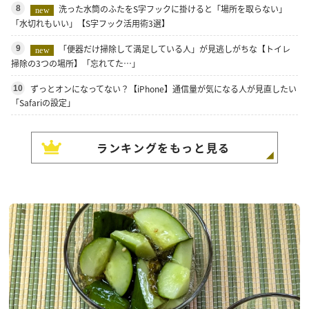
洗った水筒のふたをS字フックに掛けると「場所を取らない」
8
new
「水切れもいい」【S字フック活用術3選】
「便器だけ掃除して満足している人」が見逃しがちな【トイレ
9
new
掃除の3つの場所】「忘れてた…」
ずっとオンになってない？【iPhone】通信量が気になる人が見直したい
10
「Safariの設定」
ランキングをもっと見る