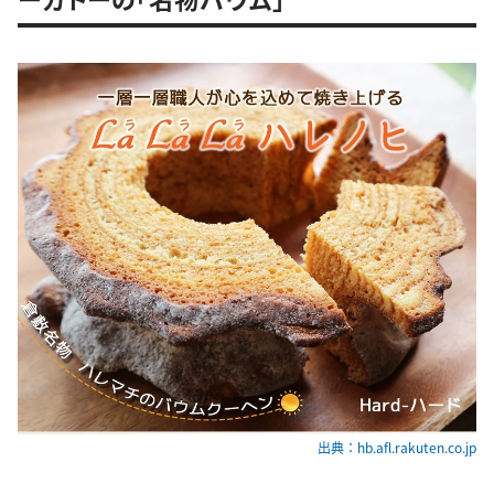
出典：hb.afl.rakuten.co.jp