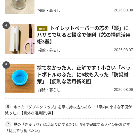
掃除・暮らし
2026.08.08
4
トイレットペーパーの芯を「縦」に
new
ハサミで切ると掃除で便利【芯の掃除活用
術3選】
掃除・暮らし
2026.08.07
5
捨てなかった人、正解です！小さい「ペッ
トボトルのふた」に6枚も入った「防災対
策」【便利な活用術3選】
掃除・暮らし
2026.08.06
余った「ダブルクリップ」を車に持ち込んだら…「車内の小さな不便が
6
減った」【意外な活用術3選】
夏の「きゅうり」は乱切りにするだけ。5分で完成するメイン級おかず
7
「何度でも食べたい」