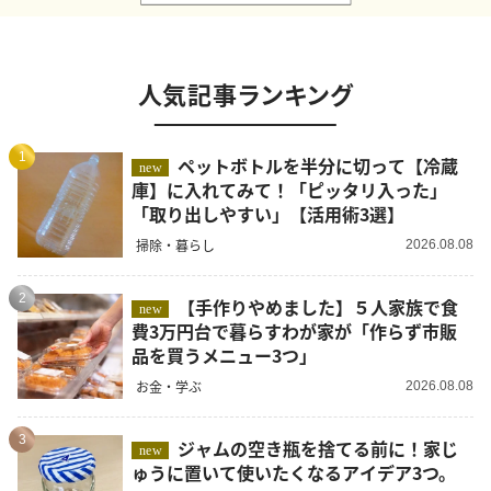
人気記事ランキング
1
ペットボトルを半分に切って【冷蔵
new
庫】に入れてみて！「ピッタリ入った」
「取り出しやすい」【活用術3選】
掃除・暮らし
2026.08.08
2
【手作りやめました】５人家族で食
new
費3万円台で暮らすわが家が「作らず市販
品を買うメニュー3つ」
お金・学ぶ
2026.08.08
3
ジャムの空き瓶を捨てる前に！家じ
new
ゅうに置いて使いたくなるアイデア3つ。