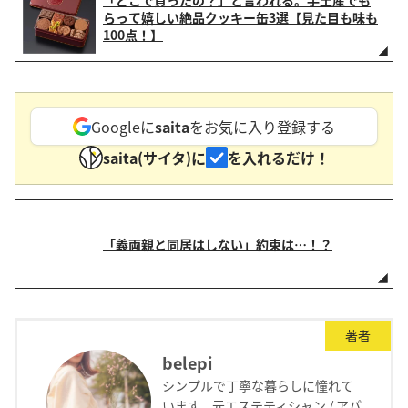
らって嬉しい絶品クッキー缶3選【見た目も味も
100点！】
Googleに
saita
をお気に入り登録する
saita(サイタ)に
を入れるだけ！
「義両親と同居はしない」約束は…！？
著者
belepi
シンプルで丁寧な暮らしに憧れて
います。元エステティシャン / アパ