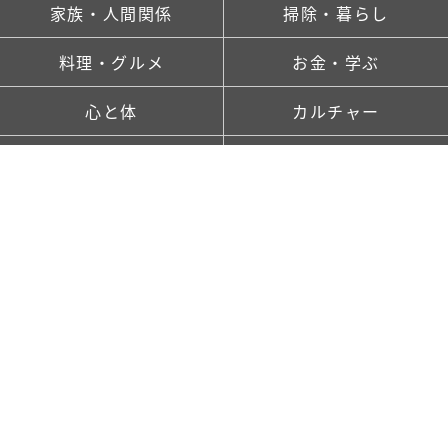
家族・人間関係
掃除・暮らし
料理・グルメ
お金・学ぶ
心と体
カルチャー
ランキング
新着記事一覧
saitaとは
TOP
FOLLOW US!
お問い合わせ
プレスリリースはこちら
おすすめ記事
利用規約