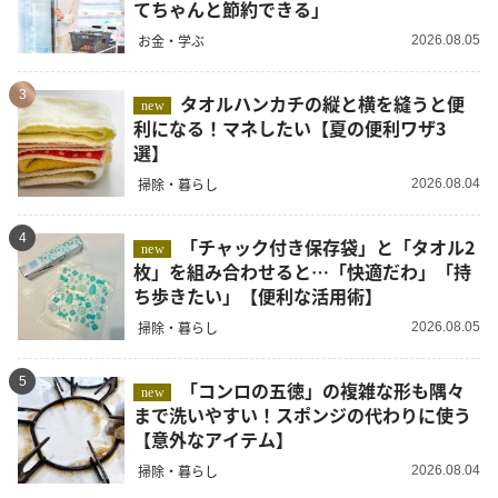
てちゃんと節約できる」
お金・学ぶ
2026.08.05
3
タオルハンカチの縦と横を縫うと便
new
利になる！マネしたい【夏の便利ワザ3
選】
掃除・暮らし
2026.08.04
4
「チャック付き保存袋」と「タオル2
new
枚」を組み合わせると…「快適だわ」「持
ち歩きたい」【便利な活用術】
掃除・暮らし
2026.08.05
5
「コンロの五徳」の複雑な形も隅々
new
まで洗いやすい！スポンジの代わりに使う
【意外なアイテム】
掃除・暮らし
2026.08.04