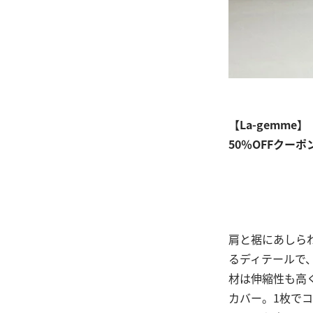
【La-gemme】
50％OFFクーポ
肩と裾にあしら
るディテールで
材は伸縮性も高
カバー。1枚で