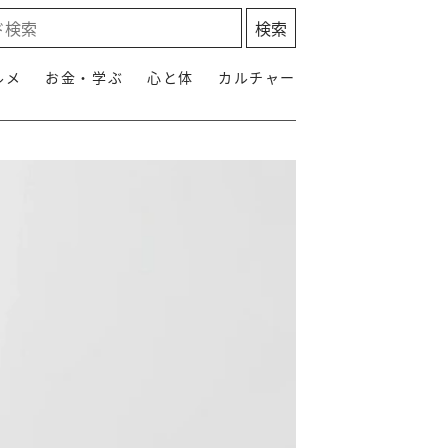
ルメ
お金・学ぶ
心と体
カルチャー