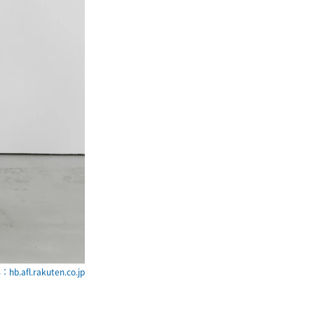
hb.afl.rakuten.co.jp