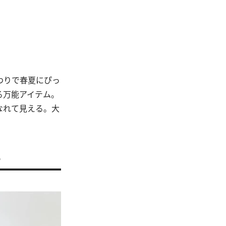
わりで春夏にぴっ
る万能アイテム。
なれて見える。大
。