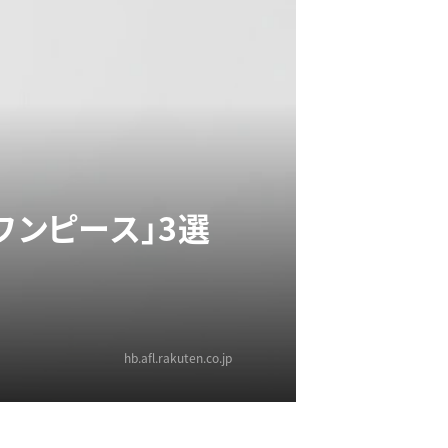
ワンピース」3選
hb.afl.rakuten.co.jp