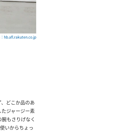
hb.afl.rakuten.co.jp
ず、どこか品のあ
したジャージー素
の腕もさりげなく
段使いからちょっ