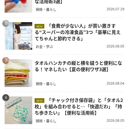
な活用術3選】
掃除・暮らし
2026.07.29
2
「食費が少ない人」が買い置きす
new
る“スーパーの冷凍食品”3つ「豪華に見え
てちゃんと節約できる」
お金・学ぶ
2026.08.05
3
タオルハンカチの縦と横を縫うと便利にな
る！マネしたい【夏の便利ワザ3選】
掃除・暮らし
2026.08.04
4
「チャック付き保存袋」と「タオル2
new
枚」を組み合わせると…「快適だわ」「持
ち歩きたい」【便利な活用術】
掃除・暮らし
2026.08.05