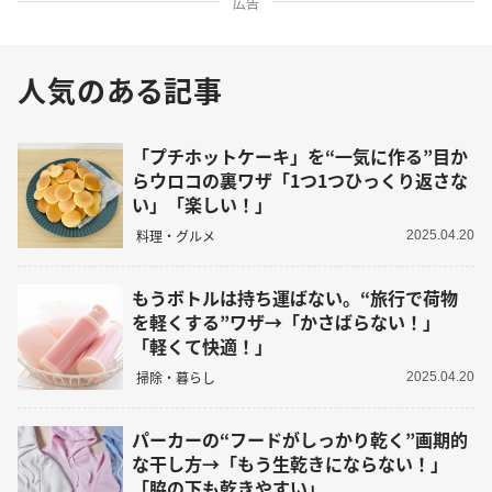
広告
人気のある記事
「プチホットケーキ」を“一気に作る”目か
らウロコの裏ワザ「1つ1つひっくり返さな
い」「楽しい！」
料理・グルメ
2025.04.20
もうボトルは持ち運ばない。“旅行で荷物
を軽くする”ワザ→「かさばらない！」
「軽くて快適！」
掃除・暮らし
2025.04.20
パーカーの“フードがしっかり乾く”画期的
な干し方→「もう生乾きにならない！」
「脇の下も乾きやすい」