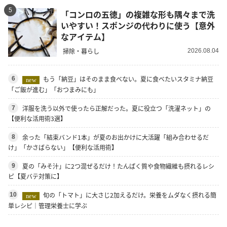
5
「コンロの五徳」の複雑な形も隅々まで洗
いやすい！スポンジの代わりに使う【意外
なアイテム】
掃除・暮らし
2026.08.04
もう「納豆」はそのまま食べない。夏に食べたいスタミナ納豆
6
new
「ご飯が進む」「おつまみにも」
洋服を洗う以外で使ったら正解だった。夏に役立つ「洗濯ネット」の
7
【便利な活用術3選】
余った「結束バンド1本」が夏のお出かけに大活躍「組み合わせるだ
8
け」「かさばらない」【便利な活用術】
夏の「みそ汁」に2つ混ぜるだけ！たんぱく質や食物繊維も摂れるレシ
9
ピ【夏バテ対策に】
旬の「トマト」に大さじ2加えるだけ。栄養をムダなく摂れる簡
10
new
単レシピ｜管理栄養士に学ぶ