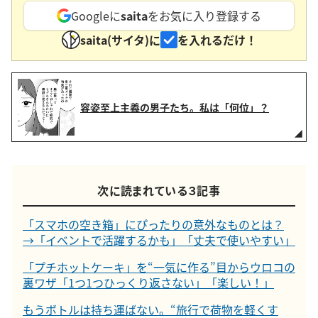
Googleに
saita
をお気に入り登録する
saita(サイタ)に
を入れるだけ！
容姿至上主義の男子たち。私は「何位」？
次に読まれている３記事
「スマホの空き箱」にぴったりの意外なものとは？
→「イベントで活躍するかも」「丈夫で使いやすい」
「プチホットケーキ」を“一気に作る”目からウロコの
裏ワザ「1つ1つひっくり返さない」「楽しい！」
もうボトルは持ち運ばない。“旅行で荷物を軽くす