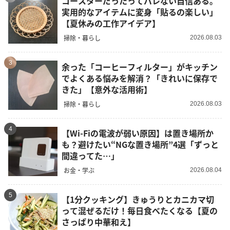
コースターだったってバレない自信ある。
実用的なアイテムに変身「貼るの楽しい」
【夏休みの工作アイデア】
掃除・暮らし
2026.08.03
3
余った「コーヒーフィルター」がキッチン
でよくある悩みを解消？「きれいに保存で
きた」【意外な活用術】
掃除・暮らし
2026.08.03
4
【Wi-Fiの電波が弱い原因】は置き場所か
も？避けたい“NGな置き場所”4選「ずっと
間違ってた…」
お金・学ぶ
2026.08.04
5
【1分クッキング】きゅうりとカニカマ切
って混ぜるだけ！毎日食べたくなる【夏の
さっぱり中華和え】