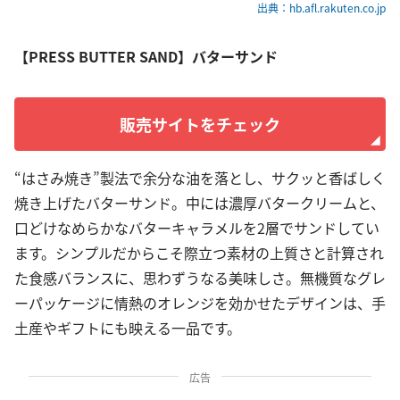
出典：hb.afl.rakuten.co.jp
【PRESS BUTTER SAND】バターサンド
販売サイトをチェック
“はさみ焼き”製法で余分な油を落とし、サクッと香ばしく
焼き上げたバターサンド。中には濃厚バタークリームと、
口どけなめらかなバターキャラメルを2層でサンドしてい
ます。シンプルだからこそ際立つ素材の上質さと計算され
た食感バランスに、思わずうなる美味しさ。無機質なグレ
ーパッケージに情熱のオレンジを効かせたデザインは、手
土産やギフトにも映える一品です。
広告