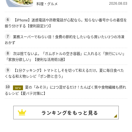
料理・グルメ
2026.08.03
【iPhone】迷惑電話や詐欺電話が心配なら。知らない番号からの着信を
6
振り分けする【便利設定3つ】
業務スーパーでねらい目！食費の節約をしたいなら買いたい3つの冷凍
7
おかず
次は捨てないよ。「ガムボトルの空き容器」に入れると「旅行にいい」
8
「家族分欲しい」【便利な活用術3選】
【1分クッキング】トマトとしそを切って和えるだけ。夏に毎日食べた
9
くなる和え物レシピ「ポン酢と合う」
夏の「みそ汁」に2つ混ぜるだけ！たんぱく質や食物繊維も摂れ
10
new
るレシピ【夏バテ対策に】
ランキングをもっと見る