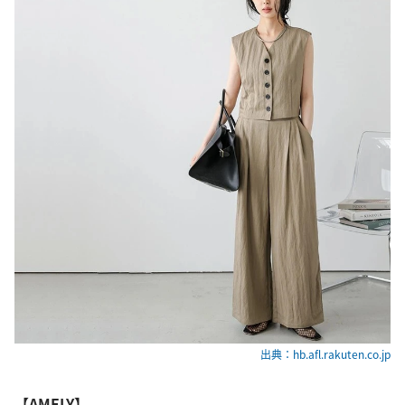
出典：hb.afl.rakuten.co.jp
【AMELY】