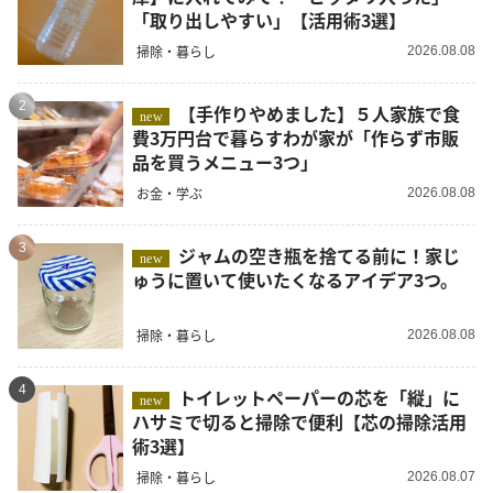
「取り出しやすい」【活用術3選】
掃除・暮らし
2026.08.08
2
【手作りやめました】５人家族で食
new
費3万円台で暮らすわが家が「作らず市販
品を買うメニュー3つ」
お金・学ぶ
2026.08.08
3
ジャムの空き瓶を捨てる前に！家じ
new
ゅうに置いて使いたくなるアイデア3つ。
掃除・暮らし
2026.08.08
4
トイレットペーパーの芯を「縦」に
new
ハサミで切ると掃除で便利【芯の掃除活用
術3選】
掃除・暮らし
2026.08.07