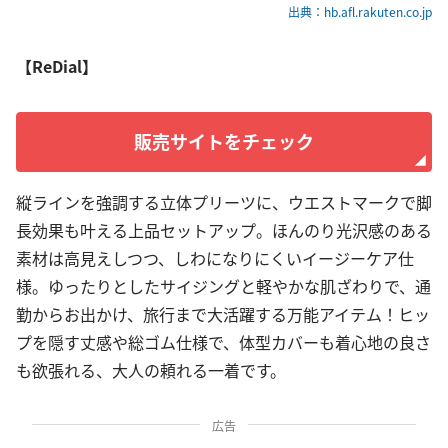
出典：hb.afl.rakuten.co.jp
【ReDial】
販売サイトをチェック
縦ラインを強調する立体プリーツに、ウエストマークで脚
長効果も叶える上品セットアップ。ほんのり光沢感のある
素材は高見えしつつ、しわになりにくいイージーケア仕
様。ゆったりとしたサイジングと軽やかな肌ざわりで、通
勤からお出かけ、旅行まで大活躍する万能アイテム！ヒッ
プを隠す丈感や総ゴム仕様で、体型カバーも着心地の良さ
も欲張れる、大人の頼れる一着です。
広告