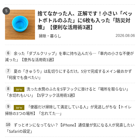
5
捨てなかった人、正解です！小さい「ペッ
トボトルのふた」に6枚も入った「防災対
策」【便利な活用術3選】
掃除・暮らし
2026.08.06
余った「ダブルクリップ」を車に持ち込んだら…「車内の小さな不便が
6
減った」【意外な活用術3選】
夏の「きゅうり」は乱切りにするだけ。5分で完成するメイン級おかず
7
「何度でも食べたい」
洗った水筒のふたをS字フックに掛けると「場所を取らない」
8
new
「水切れもいい」【S字フック活用術3選】
「便器だけ掃除して満足している人」が見逃しがちな【トイレ
9
new
掃除の3つの場所】「忘れてた…」
ずっとオンになってない？【iPhone】通信量が気になる人が見直したい
10
「Safariの設定」