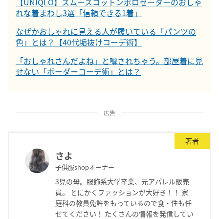
【UNIQLO】スムースコットンポロセーターのおしゃ
れな着まわし3選「信頼できる1着」
なぜかおしゃれに見える人が履いている「パンツの
色」とは？【40代垢抜けコーデ術】
「おしゃれさんだよね」と噂されちゃう。部屋着に見
せない「ボーダーコーデ術」とは？
広告
著者
さよ
子供服shopオーナー
3児の母。服飾系大学卒業、元アパレル販売
員。 とにかくファッションが大好き！！ 家
庭科の教員免許をもっているので食・住も任
せてください！ たくさんの情報を発信してい