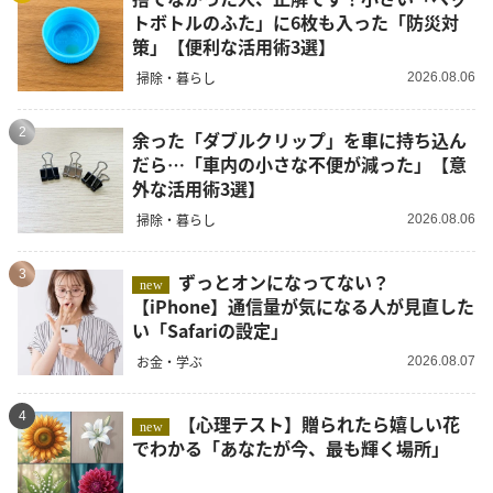
トボトルのふた」に6枚も入った「防災対
策」【便利な活用術3選】
掃除・暮らし
2026.08.06
2
余った「ダブルクリップ」を車に持ち込ん
だら…「車内の小さな不便が減った」【意
外な活用術3選】
掃除・暮らし
2026.08.06
3
ずっとオンになってない？
new
【iPhone】通信量が気になる人が見直した
い「Safariの設定」
お金・学ぶ
2026.08.07
4
【心理テスト】贈られたら嬉しい花
new
でわかる「あなたが今、最も輝く場所」