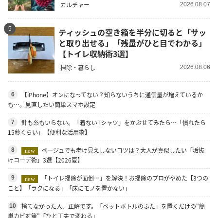
カルチャー
2026.08.07
5
ティッシュの空き箱を半分に切ると「サッ
と取り出せる」「残量がひと目でわかる」
【トイレ収納術3選】
掃除・暮らし
2026.08.06
【iPhone】オンになってない？知らないうちに通信量が増えているか
6
も…。見直したい簡単スマホ設定
針も糸もいらない。「着ないTシャツ」をかぶせてみたら…「慣れたら
7
15秒くらい」【便利な活用術】
ベージュでも老け見えしないコツは？大人が真似したい「垢抜
8
new
けコーデ術」3選【2026夏】
「トイレ掃除が面倒…」を解決！お掃除のプロがやめた【3つの
9
new
こと】「ラクになる」「床にモノを置かない」
捨てなかった人、正解です。「ペットボトルのふた」を置くだけの"簡
10
単カビ対策"「ひと工夫で変わる」