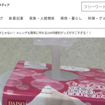
メディア
グ
新着記事
家族・人間関係
掃除・暮らし
料理・グ
けじゃない！ メレンゲも簡単に作れる100均便利グッズがすごすぎる！！