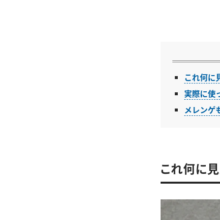
これ何に
実際に使
メレンゲ
これ何に見