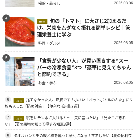
掃除・暮らし
2026.08.06
4
旬の「トマト」に大さじ2加えるだ
new
け。栄養をムダなく摂れる簡単レシピ｜管
理栄養士に学ぶ
料理・グルメ
2026.08.05
5
「食費が少ない人」が買い置きする“スー
パーの冷凍食品”3つ「豪華に見えてちゃん
と節約できる」
お金・学ぶ
2026.08.05
捨てなかった人、正解です！小さい「ペットボトルのふた」に6
6
new
枚も入った「防災対策」【便利な活用術3選】
桃をレモン水に入れると…「夫に言いたい」「見た目がきれ
7
new
い」【夏の果物の知って得する知恵3選】
タオルハンカチの縦と横を縫うと便利になる！マネしたい【夏の便利ワ
8