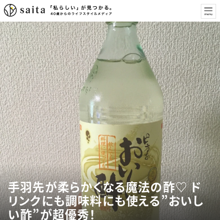
手羽先が柔らかくなる魔法の酢♡ ド
リンクにも調味料にも使える”おいし
い酢”が超優秀！