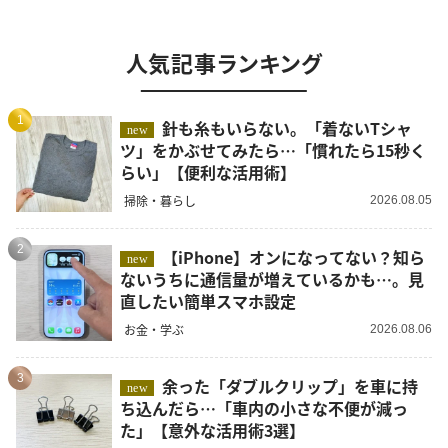
人気記事ランキング
1
針も糸もいらない。「着ないTシャ
new
ツ」をかぶせてみたら…「慣れたら15秒く
らい」【便利な活用術】
掃除・暮らし
2026.08.05
2
【iPhone】オンになってない？知ら
new
ないうちに通信量が増えているかも…。見
直したい簡単スマホ設定
お金・学ぶ
2026.08.06
3
余った「ダブルクリップ」を車に持
new
ち込んだら…「車内の小さな不便が減っ
た」【意外な活用術3選】