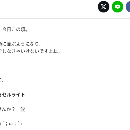
た今日この頃。
頭に並ぶようになり、
をしなきゃいけないですよね。
！
て、
きセルライト
せんか？！涙
´；ω；`)