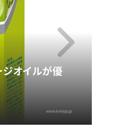
ージオイルが優
www.kneipp.jp