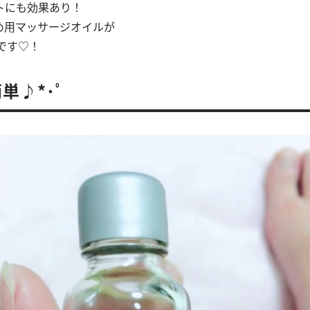
トにも効果あり！
め用マッサージオイルが
んです♡！
単♪*･ﾟ