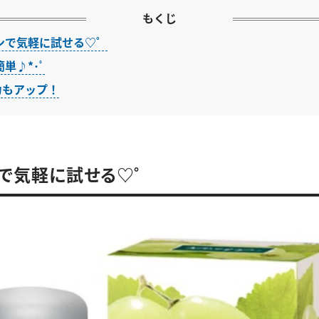
もくじ
ンで気軽に試せる♡゜
単♪*･ﾟ
力もアップ！
で気軽に試せる♡゜