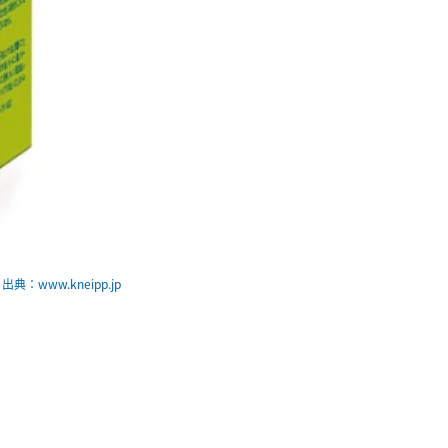
出典：www.kneipp.jp