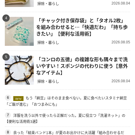
掃除・暮らし
2026.08.04
4
「チャック付き保存袋」と「タオル2枚」
を組み合わせると…「快適だわ」「持ち歩
きたい」【便利な活用術】
掃除・暮らし
2026.08.05
5
「コンロの五徳」の複雑な形も隅々まで洗
いやすい！スポンジの代わりに使う【意外
なアイテム】
掃除・暮らし
2026.08.04
もう「納豆」はそのまま食べない。夏に食べたいスタミナ納豆
6
new
「ご飯が進む」「おつまみにも」
洋服を洗う以外で使ったら正解だった。夏に役立つ「洗濯ネット」の
7
【便利な活用術3選】
余った「結束バンド1本」が夏のお出かけに大活躍「組み合わせるだ
8