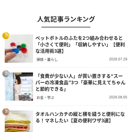
人気記事ランキング
1
ペットボトルのふたを2つ組み合わせると
「小さくて便利」「収納しやすい」【便利
な活用術3選】
掃除・暮らし
2026.07.29
2
「食費が少ない人」が買い置きする“スー
パーの冷凍食品”3つ「豪華に見えてちゃん
と節約できる」
お金・学ぶ
2026.08.05
3
タオルハンカチの縦と横を縫うと便利にな
る！マネしたい【夏の便利ワザ3選】