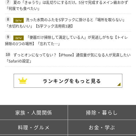
夏の「きゅうり」は乱切りにするだけ。5分で完成するメイン級おかず
7
「何度でも食べたい」
洗った水筒のふたをS字フックに掛けると「場所を取らない」
8
new
「水切れもいい」【S字フック活用術3選】
「便器だけ掃除して満足している人」が見逃しがちな【トイレ
9
new
掃除の3つの場所】「忘れてた…」
ずっとオンになってない？【iPhone】通信量が気になる人が見直したい
10
「Safariの設定」
ランキングをもっと見る
家族・人間関係
掃除・暮らし
料理・グルメ
お金・学ぶ