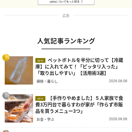
広告
人気記事ランキング
1
ペットボトルを半分に切って【冷蔵
new
庫】に入れてみて！「ピッタリ入った」
「取り出しやすい」【活用術3選】
掃除・暮らし
2026.08.08
2
【手作りやめました】５人家族で食
new
費3万円台で暮らすわが家が「作らず市販
品を買うメニュー3つ」
お金・学ぶ
2026.08.08