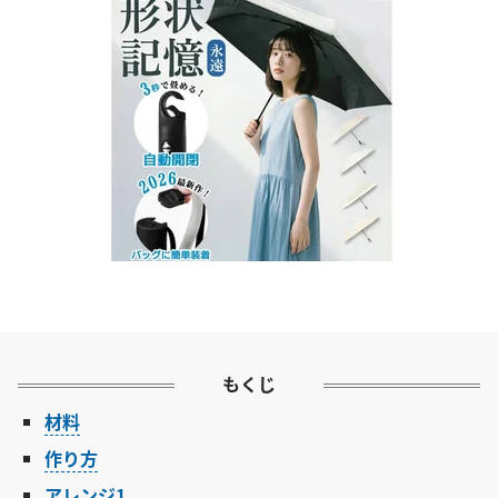
もくじ
材料
作り方
アレンジ1