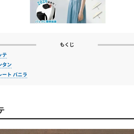
もくじ
ッテ
ンタン
レート バニラ
テ