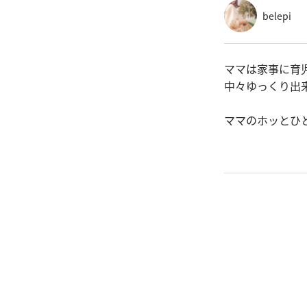
belepi
ママは家事に育
中々ゆっくり出
ママのホッとひ