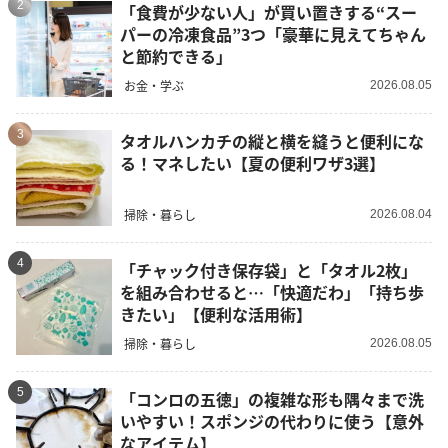
2
「食費が少ない人」が買い置きする“スー
パーの冷凍食品”3つ「豪華に見えてちゃん
と節約できる」
お金・学ぶ
2026.08.05
3
タオルハンカチの縦と横を縫うと便利にな
る！マネしたい【夏の便利ワザ3選】
掃除・暮らし
2026.08.04
4
「チャック付き保存袋」と「タオル2枚」
を組み合わせると…「快適だわ」「持ち歩
きたい」【便利な活用術】
掃除・暮らし
2026.08.05
5
「コンロの五徳」の複雑な形も隅々まで洗
いやすい！スポンジの代わりに使う【意外
なアイテム】