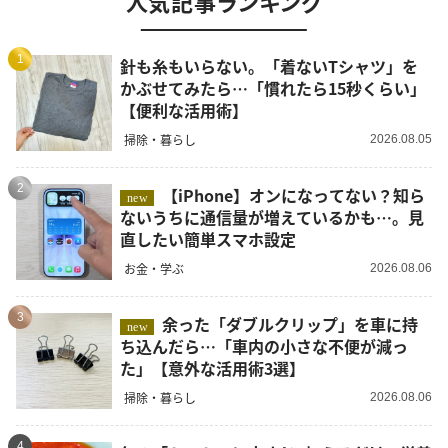
人気記事ランキング
1
針も糸もいらない。「着ないTシャツ」を
かぶせてみたら…「慣れたら15秒くらい」
【便利な活用術】
掃除・暮らし
2026.08.05
2
【iPhone】オンになってない？知ら
new
ないうちに通信量が増えているかも…。見
直したい簡単スマホ設定
お金・学ぶ
2026.08.06
3
余った「ダブルクリップ」を車に持
new
ち込んだら…「車内の小さな不便が減っ
た」【意外な活用術3選】
掃除・暮らし
2026.08.06
4