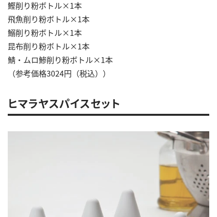
鰹削り粉ボトル×1本
飛魚削り粉ボトル×1本
鰯削り粉ボトル×1本
昆布削り粉ボトル×1本
鯖・ムロ鯵削り粉ボトル×1本
（参考価格3024円（税込））
ヒマラヤスパイスセット