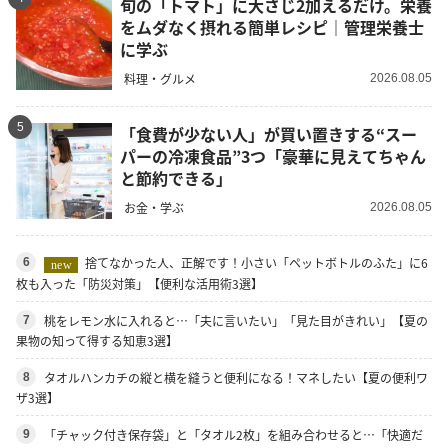
旬の「トマト」に大さじ2加えるだけ。栄養
をムダなく摂れる簡単レシピ｜管理栄養士
に学ぶ
料理・グルメ
2026.08.05
5
「食費が少ない人」が買い置きする“スー
パーの冷凍食品”3つ「豪華に見えてちゃん
と節約できる」
お金・学ぶ
2026.08.05
捨てなかった人、正解です！小さい「ペットボトルのふた」に6
6
new
枚も入った「防災対策」【便利な活用術3選】
桃をレモン水に入れると…「夫に言いたい」「見た目がきれい」【夏の
7
果物の知って得する知恵3選】
タオルハンカチの縦と横を縫うと便利になる！マネしたい【夏の便利ワ
8
ザ3選】
「チャック付き保存袋」と「タオル2枚」を組み合わせると…「快適だ
9