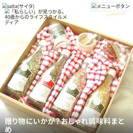
贈り物にいかが？おしゃれ調味料まと
め