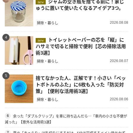
ジャムの空き瓶を捨てる前に！家じ
new
ゅうに置いて使いたくなるアイデア3つ。
掃除・暮らし
2026.08.08
4
トイレットペーパーの芯を「縦」に
new
ハサミで切ると掃除で便利【芯の掃除活用
術3選】
掃除・暮らし
2026.08.07
5
捨てなかった人、正解です！小さい「ペッ
トボトルのふた」に6枚も入った「防災対
策」【便利な活用術3選】
掃除・暮らし
2026.08.06
余った「ダブルクリップ」を車に持ち込んだら…「車内の小さな不便が
6
減った」【意外な活用術3選】
夏の「きゅうり」は乱切りにするだけ。5分で完成するメイン級おかず
7