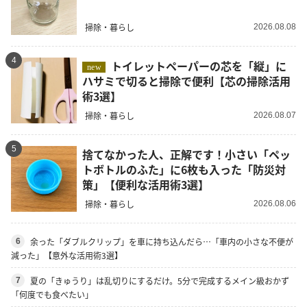
掃除・暮らし
2026.08.08
4
トイレットペーパーの芯を「縦」に
new
ハサミで切ると掃除で便利【芯の掃除活用
術3選】
掃除・暮らし
2026.08.07
5
捨てなかった人、正解です！小さい「ペッ
トボトルのふた」に6枚も入った「防災対
策」【便利な活用術3選】
掃除・暮らし
2026.08.06
余った「ダブルクリップ」を車に持ち込んだら…「車内の小さな不便が
6
減った」【意外な活用術3選】
夏の「きゅうり」は乱切りにするだけ。5分で完成するメイン級おかず
7
「何度でも食べたい」