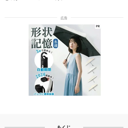
広告
もくじ