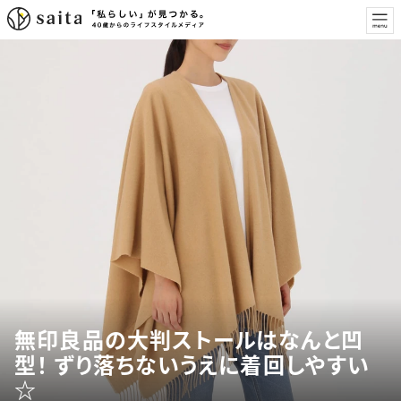
無印良品の大判ストールはなんと凹
型！ ずり落ちないうえに着回しやすい
☆