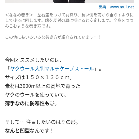
出典：www.muji.net
＜ななめ巻き＞ 左右差をつけて羽織り、長い側を前から垂らすように
して後ろに回します。端を反対の肩に掛けると安定します。全身をつつ
みこむような巻き方です。
この他にもいろいろな巻き方が紹介されています…！
今回オススメしたいのは、
「
ヤクウール大判マルチケープストール
」。
サイズは１５０×１３０ｃｍ。
素材は3000m以上の高地で育った
ヤクのウールを使っていて、
薄手なのに防寒性も◎
。
そして… 注目したいのはその形。
なんと凹型
なんです！