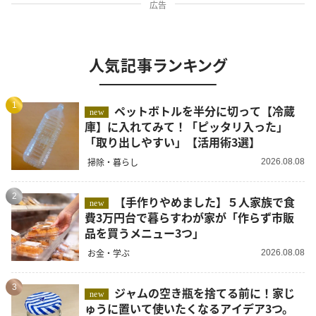
広告
人気記事ランキング
1
ペットボトルを半分に切って【冷蔵
new
庫】に入れてみて！「ピッタリ入った」
「取り出しやすい」【活用術3選】
掃除・暮らし
2026.08.08
2
【手作りやめました】５人家族で食
new
費3万円台で暮らすわが家が「作らず市販
品を買うメニュー3つ」
お金・学ぶ
2026.08.08
3
ジャムの空き瓶を捨てる前に！家じ
new
ゅうに置いて使いたくなるアイデア3つ。