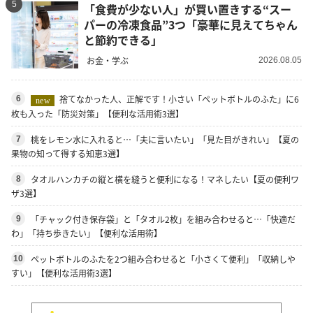
5
「食費が少ない人」が買い置きする“スー
パーの冷凍食品”3つ「豪華に見えてちゃん
と節約できる」
お金・学ぶ
2026.08.05
捨てなかった人、正解です！小さい「ペットボトルのふた」に6
6
new
枚も入った「防災対策」【便利な活用術3選】
桃をレモン水に入れると…「夫に言いたい」「見た目がきれい」【夏の
7
果物の知って得する知恵3選】
タオルハンカチの縦と横を縫うと便利になる！マネしたい【夏の便利ワ
8
ザ3選】
「チャック付き保存袋」と「タオル2枚」を組み合わせると…「快適だ
9
わ」「持ち歩きたい」【便利な活用術】
ペットボトルのふたを2つ組み合わせると「小さくて便利」「収納しや
10
すい」【便利な活用術3選】