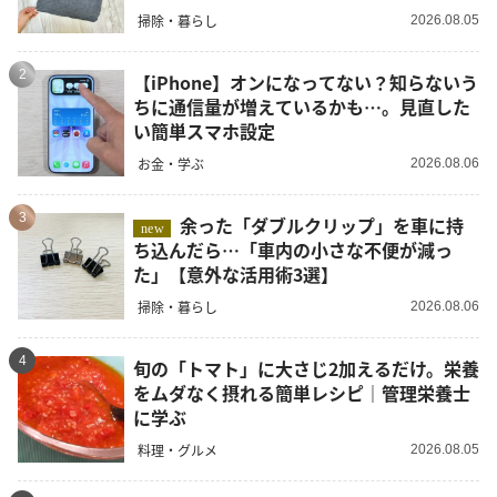
掃除・暮らし
2026.08.05
2
【iPhone】オンになってない？知らないう
ちに通信量が増えているかも…。見直した
い簡単スマホ設定
お金・学ぶ
2026.08.06
3
余った「ダブルクリップ」を車に持
new
ち込んだら…「車内の小さな不便が減っ
た」【意外な活用術3選】
掃除・暮らし
2026.08.06
4
旬の「トマト」に大さじ2加えるだけ。栄養
をムダなく摂れる簡単レシピ｜管理栄養士
に学ぶ
料理・グルメ
2026.08.05