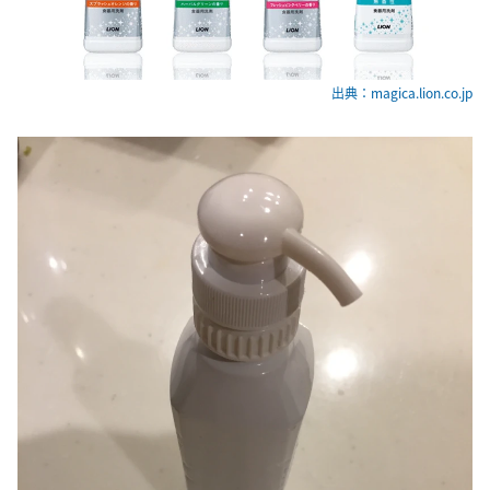
出典：magica.lion.co.jp