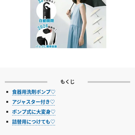
もくじ
食器用洗剤ポンプ♡
アジャスター付き♡
ポンプ式に大変身♡
詰替用につけても♡