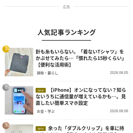
広告
人気記事ランキング
1
針も糸もいらない。「着ないTシャツ」を
かぶせてみたら…「慣れたら15秒くらい」
【便利な活用術】
掃除・暮らし
2026.08.05
2
【iPhone】オンになってない？知ら
new
ないうちに通信量が増えているかも…。見
直したい簡単スマホ設定
お金・学ぶ
2026.08.06
3
余った「ダブルクリップ」を車に持
new