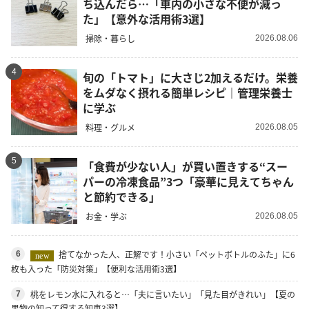
ち込んだら…「車内の小さな不便が減っ
た」【意外な活用術3選】
掃除・暮らし
2026.08.06
4
旬の「トマト」に大さじ2加えるだけ。栄養
をムダなく摂れる簡単レシピ｜管理栄養士
に学ぶ
料理・グルメ
2026.08.05
5
「食費が少ない人」が買い置きする“スー
パーの冷凍食品”3つ「豪華に見えてちゃん
と節約できる」
お金・学ぶ
2026.08.05
捨てなかった人、正解です！小さい「ペットボトルのふた」に6
6
new
枚も入った「防災対策」【便利な活用術3選】
桃をレモン水に入れると…「夫に言いたい」「見た目がきれい」【夏の
7
果物の知って得する知恵3選】