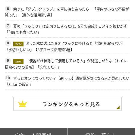
余った「ダブルクリップ」を車に持ち込んだら…「車内の小さな不便が
6
減った」【意外な活用術3選】
夏の「きゅうり」は乱切りにするだけ。5分で完成するメイン級おかず
7
「何度でも食べたい」
洗った水筒のふたをS字フックに掛けると「場所を取らない」
8
new
「水切れもいい」【S字フック活用術3選】
「便器だけ掃除して満足している人」が見逃しがちな【トイレ
9
new
掃除の3つの場所】「忘れてた…」
ずっとオンになってない？【iPhone】通信量が気になる人が見直したい
10
「Safariの設定」
ランキングをもっと見る