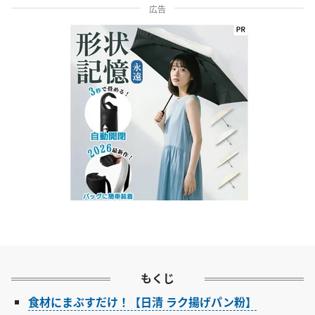
広告
もくじ
食材にまぶすだけ！【日清 ラク揚げパン粉】