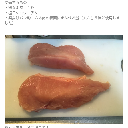
準備するもの
・鶏ムネ肉 １枚
・塩コショウ 少々
・楽揚げパン粉 ムネ肉の表面にまぶせる量（大さじ６ほど使用しま
した）
鶏ムネ肉を半分に切ります。