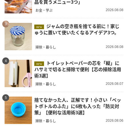
品を買うメニュー3つ」
お金・学ぶ
2026.08.08
3
ジャムの空き瓶を捨てる前に！家じ
new
ゅうに置いて使いたくなるアイデア3つ。
掃除・暮らし
2026.08.08
4
トイレットペーパーの芯を「縦」に
new
ハサミで切ると掃除で便利【芯の掃除活用
術3選】
掃除・暮らし
2026.08.07
5
捨てなかった人、正解です！小さい「ペッ
トボトルのふた」に6枚も入った「防災対
策」【便利な活用術3選】
掃除・暮らし
2026.08.06