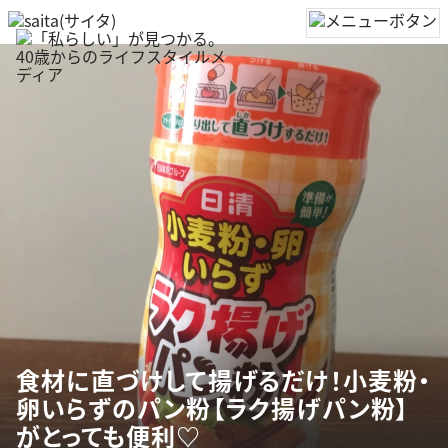
食材に直づけして揚げるだけ！小麦粉・
卵いらずのパン粉【ラク揚げパン粉】
がとっても便利♡