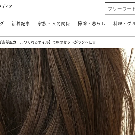
メディア
グ
新着記事
家族・人間関係
掃除・暮らし
料理・グ
ゼ素髪風カールつくれるオイル】で朝のセットがラク〜に☆