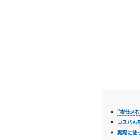
"夜仕込
コスパも
実際に使