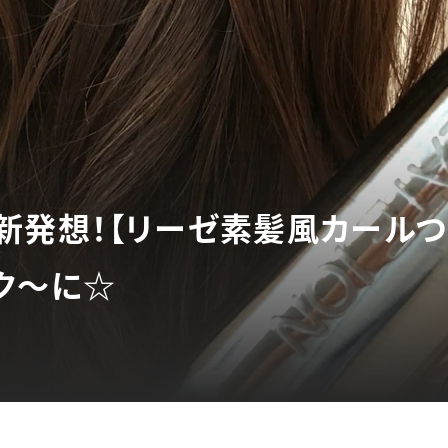
新発想！【リーゼ素髪風カールつ
ク〜に☆