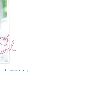
出典：www.kao.co.jp