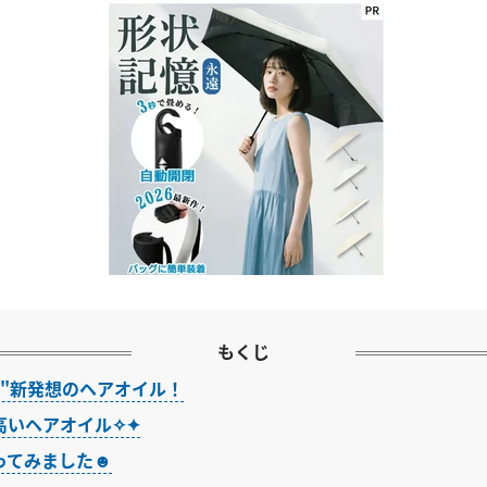
もくじ
む"新発想のヘアオイル！
高いヘアオイル✧✦
ってみました☻