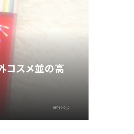
外コスメ並の高
ameblo.jp