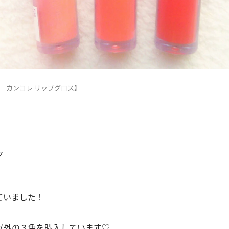
ー） カンコレ リップグロス】
ク
ていました！
以外の３色を購入しています♡