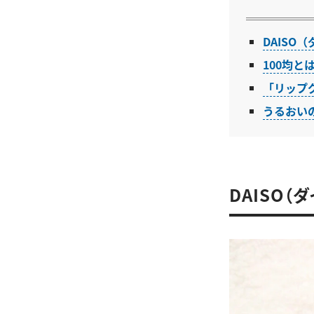
DAIS
100均
「リップ
うるおい
DAISO