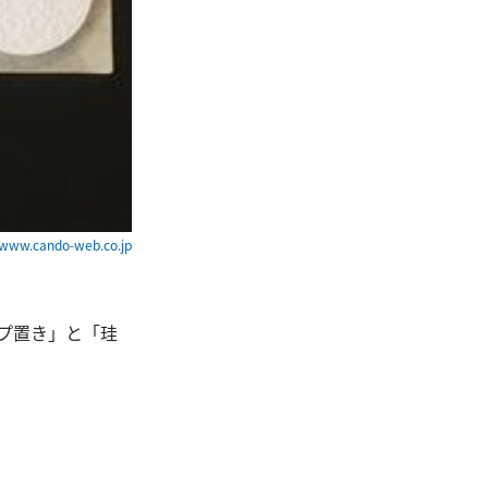
w.cando-web.co.jp
ップ置き」と「珪