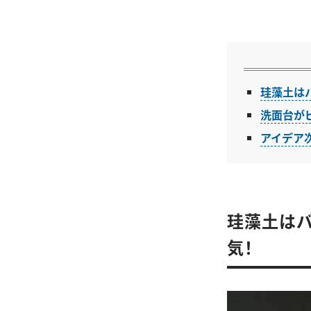
珪藻土は
洗面台が
アイデア
珪藻土はバ
気！