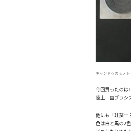
キャンドゥのモノト
今回買ったのは1
藻土 歯ブラシ
他にも「珪藻土
色は白と黒の2