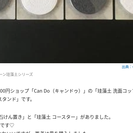
出典：ww
ーン珪藻土シリーズ
00円ショップ「Can Do（キャンドゥ）」の「珪藻土 洗面コ
スタンド」です。
 石けん置き」と「珪藻土 コースター」がありました。
色です♡