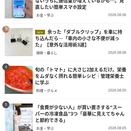
ないうちに通信量が増えているかも…。見
直したい簡単スマホ設定
お金・学ぶ
2026.08.06
3
余った「ダブルクリップ」を車に持
new
ち込んだら…「車内の小さな不便が減っ
た」【意外な活用術3選】
掃除・暮らし
2026.08.06
4
旬の「トマト」に大さじ2加えるだけ。栄養
をムダなく摂れる簡単レシピ｜管理栄養士
に学ぶ
料理・グルメ
2026.08.05
5
「食費が少ない人」が買い置きする“スー
パーの冷凍食品”3つ「豪華に見えてちゃん
と節約できる」
お金・学ぶ
2026.08.05