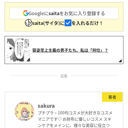
Googleに
saita
をお気に入り登録する
saita(サイタ)に
を入れるだけ！
容姿至上主義の男子たち。私は「何位」？
広告
著者
sakura
プチプラ・100均コスメが大好きなコスメ
マニアです♡ お財布に優しいコスメ スキ
ンケアをメインに、様々な美容に役立つ