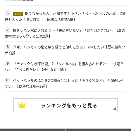
捨てなかった人、正解です！小さい「ペットボトルのふた」に6
6
new
枚も入った「防災対策」【便利な活用術3選】
桃をレモン水に入れると…「夫に言いたい」「見た目がきれい」【夏の
7
果物の知って得する知恵3選】
タオルハンカチの縦と横を縫うと便利になる！マネしたい【夏の便利ワ
8
ザ3選】
「チャック付き保存袋」と「タオル2枚」を組み合わせると…「快適だ
9
わ」「持ち歩きたい」【便利な活用術】
ペットボトルのふたを2つ組み合わせると「小さくて便利」「収納しや
10
すい」【便利な活用術3選】
ランキングをもっと見る