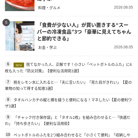
料理・グルメ
2026.08.05
5
「食費が少ない人」が買い置きする“スー
パーの冷凍食品”3つ「豪華に見えてちゃん
と節約できる」
お金・学ぶ
2026.08.05
捨てなかった人、正解です！小さい「ペットボトルのふた」に6
6
new
枚も入った「防災対策」【便利な活用術3選】
桃をレモン水に入れると…「夫に言いたい」「見た目がきれい」【夏の
7
果物の知って得する知恵3選】
タオルハンカチの縦と横を縫うと便利になる！マネしたい【夏の便利ワ
8
ザ3選】
「チャック付き保存袋」と「タオル2枚」を組み合わせると…「快適だ
9
わ」「持ち歩きたい」【便利な活用術】
ペットボトルのふたを2つ組み合わせると「小さくて便利」「収納しや
10