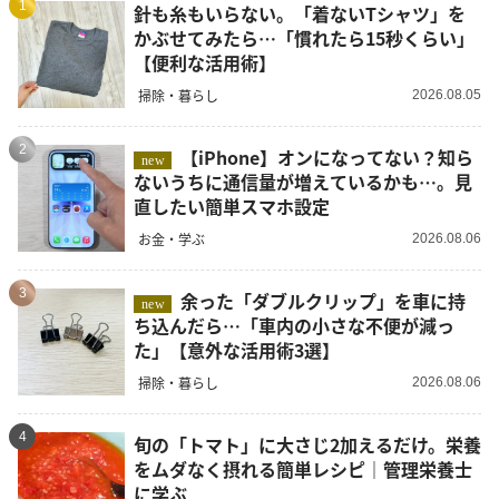
1
針も糸もいらない。「着ないTシャツ」を
かぶせてみたら…「慣れたら15秒くらい」
【便利な活用術】
掃除・暮らし
2026.08.05
2
【iPhone】オンになってない？知ら
new
ないうちに通信量が増えているかも…。見
直したい簡単スマホ設定
お金・学ぶ
2026.08.06
3
余った「ダブルクリップ」を車に持
new
ち込んだら…「車内の小さな不便が減っ
た」【意外な活用術3選】
掃除・暮らし
2026.08.06
4
旬の「トマト」に大さじ2加えるだけ。栄養
をムダなく摂れる簡単レシピ｜管理栄養士
に学ぶ