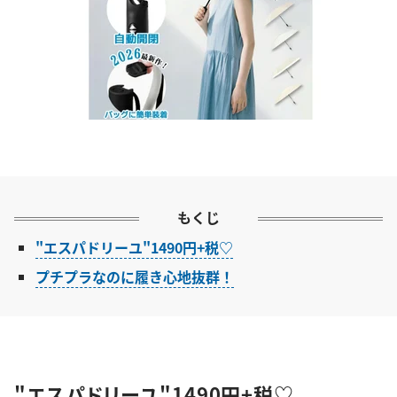
もくじ
"エスパドリーユ"1490円+税♡
プチプラなのに履き心地抜群！
"エスパドリーユ"1490円+税♡