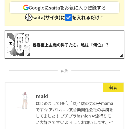
Googleに
saita
をお気に入り登録する
saita(サイタ)に
を入れるだけ！
容姿至上主義の男子たち。私は「何位」？
広告
著者
maki
はじめまして(❁´◡`❁) 4歳の男の子mama
です☆ アパレル→某音楽関係会社の事務を
してました！ プチプラfashionや流行りモ
ノ大好きです♡ よろしくお願いします◡̈⋆*