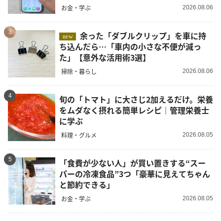
お金・学ぶ
2026.08.06
3
余った「ダブルクリップ」を車に持
new
ち込んだら…「車内の小さな不便が減っ
た」【意外な活用術3選】
掃除・暮らし
2026.08.06
4
旬の「トマト」に大さじ2加えるだけ。栄養
をムダなく摂れる簡単レシピ｜管理栄養士
に学ぶ
料理・グルメ
2026.08.05
5
「食費が少ない人」が買い置きする“スー
パーの冷凍食品”3つ「豪華に見えてちゃん
と節約できる」
お金・学ぶ
2026.08.05