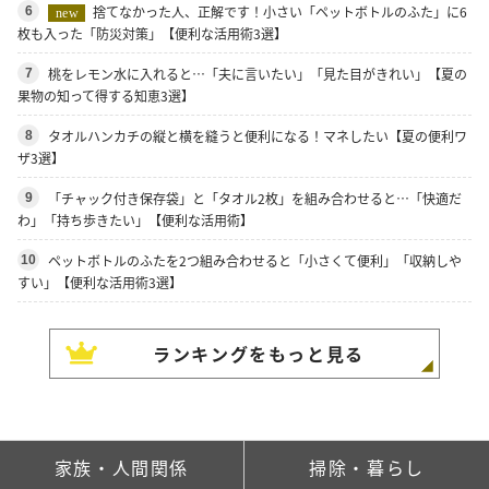
捨てなかった人、正解です！小さい「ペットボトルのふた」に6
6
new
枚も入った「防災対策」【便利な活用術3選】
桃をレモン水に入れると…「夫に言いたい」「見た目がきれい」【夏の
7
果物の知って得する知恵3選】
タオルハンカチの縦と横を縫うと便利になる！マネしたい【夏の便利ワ
8
ザ3選】
「チャック付き保存袋」と「タオル2枚」を組み合わせると…「快適だ
9
わ」「持ち歩きたい」【便利な活用術】
ペットボトルのふたを2つ組み合わせると「小さくて便利」「収納しや
10
すい」【便利な活用術3選】
ランキングをもっと見る
家族・人間関係
掃除・暮らし