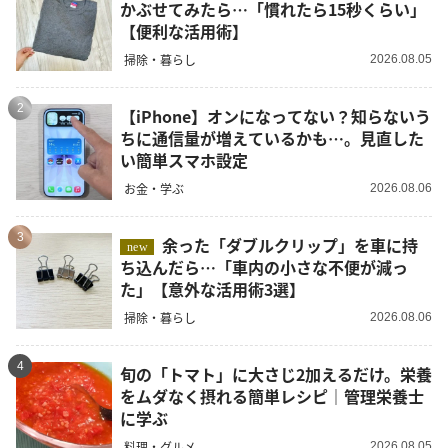
かぶせてみたら…「慣れたら15秒くらい」
【便利な活用術】
掃除・暮らし
2026.08.05
2
【iPhone】オンになってない？知らないう
ちに通信量が増えているかも…。見直した
い簡単スマホ設定
お金・学ぶ
2026.08.06
3
余った「ダブルクリップ」を車に持
new
ち込んだら…「車内の小さな不便が減っ
た」【意外な活用術3選】
掃除・暮らし
2026.08.06
4
旬の「トマト」に大さじ2加えるだけ。栄養
をムダなく摂れる簡単レシピ｜管理栄養士
に学ぶ
料理・グルメ
2026.08.05