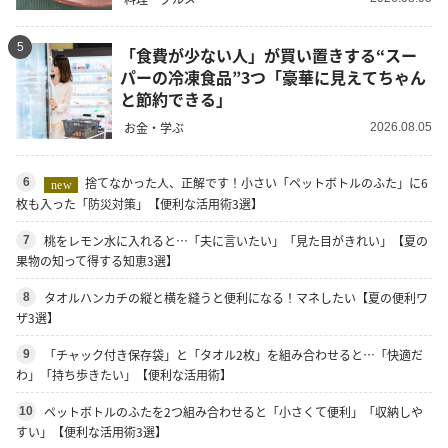
5
「食費が少ない人」が買い置きする“スー
パーの冷凍食品”3つ「豪華に見えてちゃん
と節約できる」
お金・学ぶ
2026.08.05
捨てなかった人、正解です！小さい「ペットボトルのふた」に6
6
new
枚も入った「防災対策」【便利な活用術3選】
桃をレモン水に入れると…「夫に言いたい」「見た目がきれい」【夏の
7
果物の知って得する知恵3選】
タオルハンカチの縦と横を縫うと便利になる！マネしたい【夏の便利ワ
8
ザ3選】
「チャック付き保存袋」と「タオル2枚」を組み合わせると…「快適だ
9
わ」「持ち歩きたい」【便利な活用術】
ペットボトルのふたを2つ組み合わせると「小さくて便利」「収納しや
10
すい」【便利な活用術3選】