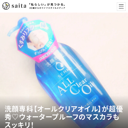
洗顔専科【オールクリアオイル】が超優
秀♡ウォータープルーフのマスカラも
スッキリ！