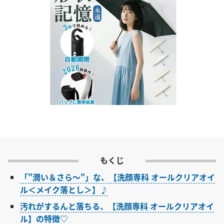
もくじ
「"潤い＆さら～"」な、【洗顔専科 オールクリアオイ
ル＜メイク落とし＞】♪
汚れがするんと落ちる、【洗顔専科 オールクリアオイ
ル】の特徴♡