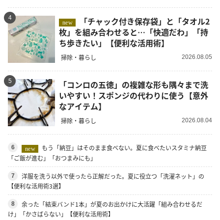
4
「チャック付き保存袋」と「タオル2
new
枚」を組み合わせると…「快適だわ」「持
ち歩きたい」【便利な活用術】
掃除・暮らし
2026.08.05
5
「コンロの五徳」の複雑な形も隅々まで洗
いやすい！スポンジの代わりに使う【意外
なアイテム】
掃除・暮らし
2026.08.04
もう「納豆」はそのまま食べない。夏に食べたいスタミナ納豆
6
new
「ご飯が進む」「おつまみにも」
洋服を洗う以外で使ったら正解だった。夏に役立つ「洗濯ネット」の
7
【便利な活用術3選】
余った「結束バンド1本」が夏のお出かけに大活躍「組み合わせるだ
8
け」「かさばらない」【便利な活用術】