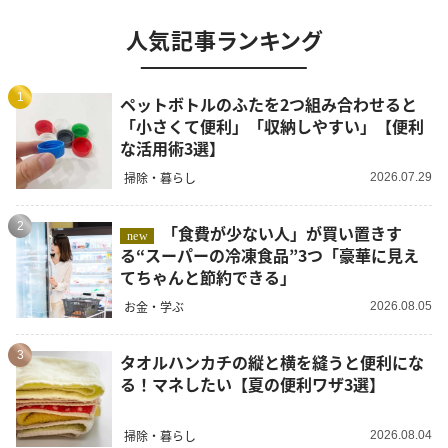
人気記事ランキング
1
ペットボトルのふたを2つ組み合わせると
「小さくて便利」「収納しやすい」【便利
な活用術3選】
掃除・暮らし
2026.07.29
2
「食費が少ない人」が買い置きす
new
る“スーパーの冷凍食品”3つ「豪華に見え
てちゃんと節約できる」
お金・学ぶ
2026.08.05
3
タオルハンカチの縦と横を縫うと便利にな
る！マネしたい【夏の便利ワザ3選】
掃除・暮らし
2026.08.04