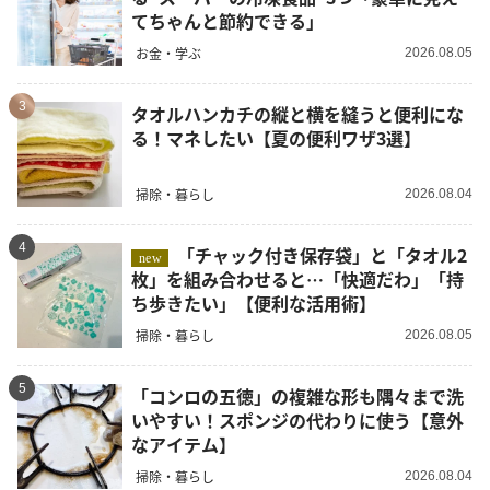
てちゃんと節約できる」
お金・学ぶ
2026.08.05
3
タオルハンカチの縦と横を縫うと便利にな
る！マネしたい【夏の便利ワザ3選】
掃除・暮らし
2026.08.04
4
「チャック付き保存袋」と「タオル2
new
枚」を組み合わせると…「快適だわ」「持
ち歩きたい」【便利な活用術】
掃除・暮らし
2026.08.05
5
「コンロの五徳」の複雑な形も隅々まで洗
いやすい！スポンジの代わりに使う【意外
なアイテム】
掃除・暮らし
2026.08.04