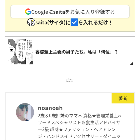
Googleに
saita
をお気に入り登録する
saita(サイタ)に
を入れるだけ！
容姿至上主義の男子たち。私は「何位」？
広告
著者
noanoah
2歳＆0歳姉妹のママ＊ 資格★管理栄養士&
フードスペシャリスト＆食生活アドバイザ
ー2級 趣味★ファッション・ヘアアレン
ジ・ハンドメイドアクセサリー・ダイエッ