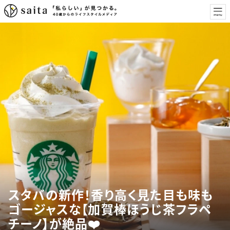
スタバの新作！香り高く見た目も味も
ゴージャスな【加賀棒ほうじ茶フラペ
チーノ】が絶品❤️