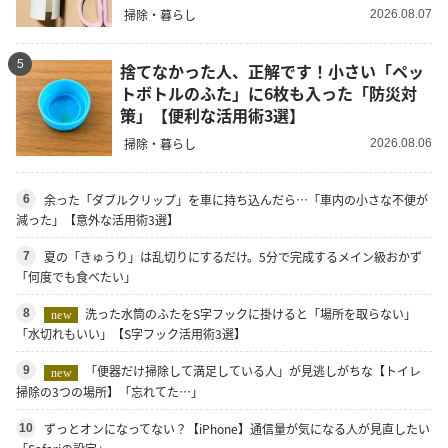
掃除・暮らし
2026.08.07
5
捨てなかった人、正解です！小さい「ペッ
トボトルのふた」に6枚も入った「防災対
策」【便利な活用術3選】
掃除・暮らし
2026.08.06
余った「ダブルクリップ」を車に持ち込んだら…「車内の小さな不便が
6
減った」【意外な活用術3選】
夏の「きゅうり」は乱切りにするだけ。5分で完成するメイン級おかず
7
「何度でも食べたい」
洗った水筒のふたをS字フックに掛けると「場所を取らない」
8
new
「水切れもいい」【S字フック活用術3選】
「便器だけ掃除して満足している人」が見逃しがちな【トイレ
9
new
掃除の3つの場所】「忘れてた…」
ずっとオンになってない？【iPhone】通信量が気になる人が見直したい
10