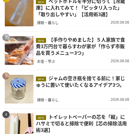
ペットボトルを半分に切って【冷蔵
new
庫】に入れてみて！「ピッタリ入った」
「取り出しやすい」【活用術3選】
掃除・暮らし
2026.08.08
2
【手作りやめました】５人家族で食
new
費3万円台で暮らすわが家が「作らず市販
品を買うメニュー3つ」
お金・学ぶ
2026.08.08
3
ジャムの空き瓶を捨てる前に！家じ
new
ゅうに置いて使いたくなるアイデア3つ。
掃除・暮らし
2026.08.08
4
トイレットペーパーの芯を「縦」に
new
ハサミで切ると掃除で便利【芯の掃除活用
術3選】