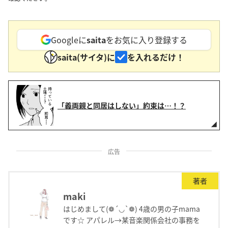
Googleに
saita
をお気に入り登録する
saita(サイタ)に
を入れるだけ！
「義両親と同居はしない」約束は…！？
広告
著者
maki
はじめまして(❁´◡`❁) 4歳の男の子mama
です☆ アパレル→某音楽関係会社の事務を