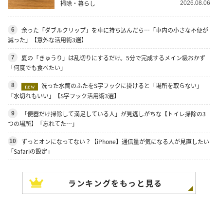
掃除・暮らし
2026.08.06
余った「ダブルクリップ」を車に持ち込んだら…「車内の小さな不便が
6
減った」【意外な活用術3選】
夏の「きゅうり」は乱切りにするだけ。5分で完成するメイン級おかず
7
「何度でも食べたい」
洗った水筒のふたをS字フックに掛けると「場所を取らない」
8
new
「水切れもいい」【S字フック活用術3選】
「便器だけ掃除して満足している人」が見逃しがちな【トイレ掃除の3
9
つの場所】「忘れてた…」
ずっとオンになってない？【iPhone】通信量が気になる人が見直したい
10
「Safariの設定」
ランキングをもっと見る