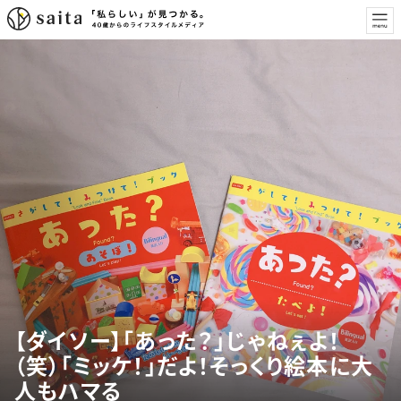
【ダイソー】「あった？」じゃねぇよ！
（笑）「ミッケ！」だよ！そっくり絵本に大
人もハマる