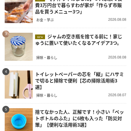
費3万円台で暮らすわが家が「作らず市販
品を買うメニュー3つ」
お金・学ぶ
2026.08.08
3
ジャムの空き瓶を捨てる前に！家じ
new
ゅうに置いて使いたくなるアイデア3つ。
掃除・暮らし
2026.08.08
4
トイレットペーパーの芯を「縦」にハサミ
で切ると掃除で便利【芯の掃除活用術3
選】
掃除・暮らし
2026.08.07
5
捨てなかった人、正解です！小さい「ペッ
トボトルのふた」に6枚も入った「防災対
策」【便利な活用術3選】