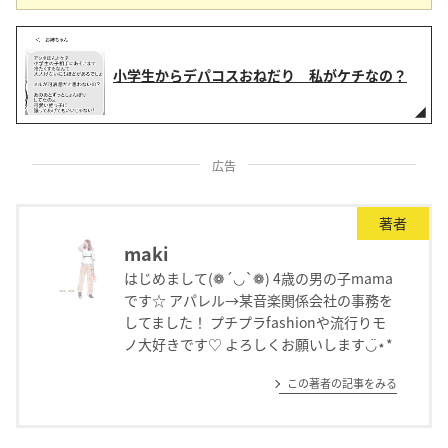
小学生からデパコスおねだり 私がケチなの？
広告
著者
maki
はじめまして(❁´◡`❁) 4歳の男の子mama
です☆ アパレル→某音楽関係会社の事務を
してました！ プチプラfashionや流行りモ
ノ大好きです♡ よろしくお願いします◡̈⋆*
この著者の記事をみる