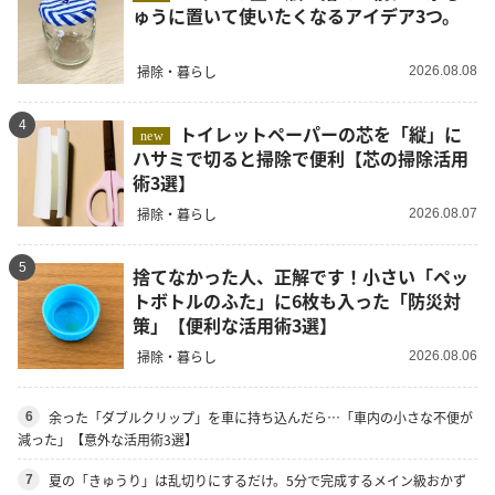
ゅうに置いて使いたくなるアイデア3つ。
掃除・暮らし
2026.08.08
4
トイレットペーパーの芯を「縦」に
new
ハサミで切ると掃除で便利【芯の掃除活用
術3選】
掃除・暮らし
2026.08.07
5
捨てなかった人、正解です！小さい「ペッ
トボトルのふた」に6枚も入った「防災対
策」【便利な活用術3選】
掃除・暮らし
2026.08.06
余った「ダブルクリップ」を車に持ち込んだら…「車内の小さな不便が
6
減った」【意外な活用術3選】
夏の「きゅうり」は乱切りにするだけ。5分で完成するメイン級おかず
7