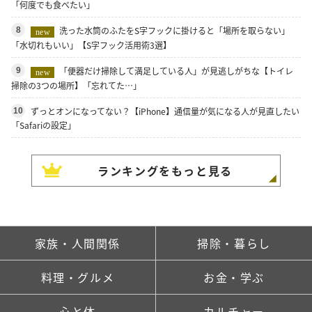
「何度でも食べたい」
洗った水筒のふたをS字フックに掛けると「場所を取らない」
8
new
「水切れもいい」【S字フック活用術3選】
「便器だけ掃除して満足している人」が見逃しがちな【トイレ
9
new
掃除の3つの場所】「忘れてた…」
ずっとオンになってない？【iPhone】通信量が気になる人が見直したい
10
「Safariの設定」
ランキングをもっと見る
家族・人間関係
掃除・暮らし
料理・グルメ
お金・学ぶ
心と体
カルチャー