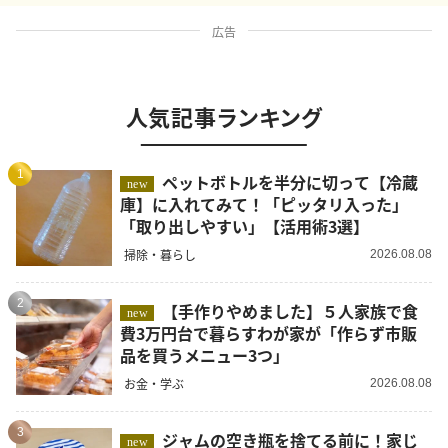
広告
人気記事ランキング
1
ペットボトルを半分に切って【冷蔵
new
庫】に入れてみて！「ピッタリ入った」
「取り出しやすい」【活用術3選】
掃除・暮らし
2026.08.08
2
【手作りやめました】５人家族で食
new
費3万円台で暮らすわが家が「作らず市販
品を買うメニュー3つ」
お金・学ぶ
2026.08.08
3
ジャムの空き瓶を捨てる前に！家じ
new