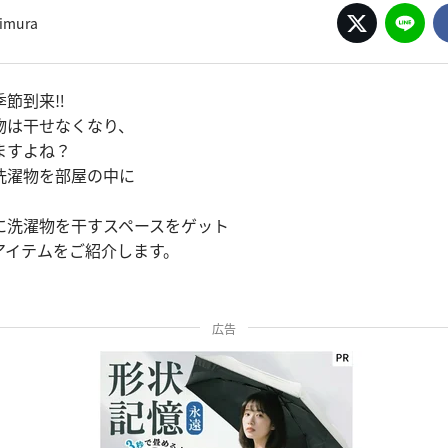
simura
節到来‼︎
物は干せなくなり、
ますよね？
洗濯物を部屋の中に
に洗濯物を干すスペースをゲット
アイテムをご紹介します。
広告