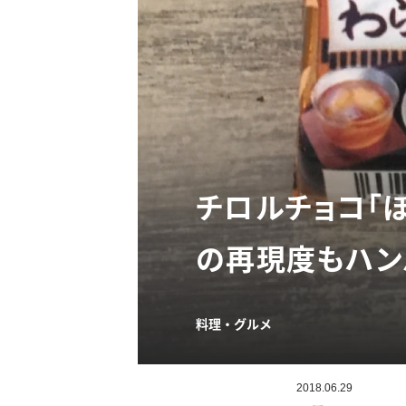
チロルチョコ「
の再現度もハン
料理・グルメ
2018.06.29