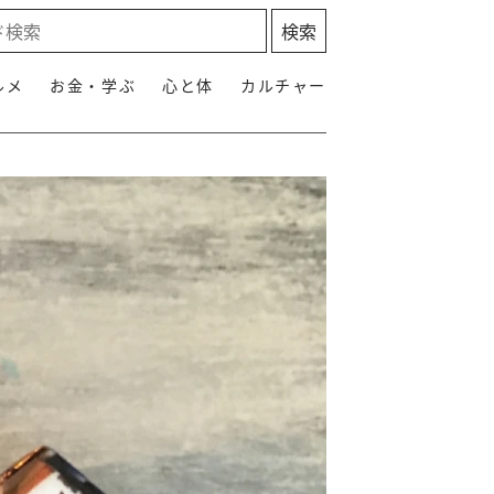
ルメ
お金・学ぶ
心と体
カルチャー