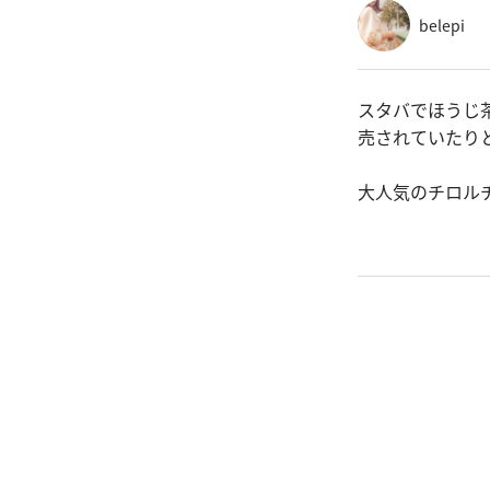
belepi
スタバでほうじ
売されていたり
大人気のチロル