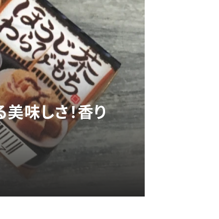
る美味しさ！香り