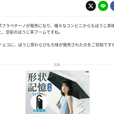
茶フラペチーノが発売になり、様々なコンビニからもほうじ茶
と、空前のほうじ茶ブームですね。
チョコに、ほうじ茶わらびもち味が発売されたのをご存知です
広告