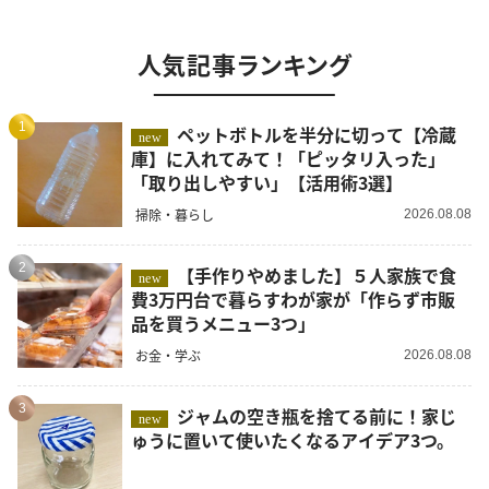
人気記事ランキング
1
ペットボトルを半分に切って【冷蔵
new
庫】に入れてみて！「ピッタリ入った」
「取り出しやすい」【活用術3選】
掃除・暮らし
2026.08.08
2
【手作りやめました】５人家族で食
new
費3万円台で暮らすわが家が「作らず市販
品を買うメニュー3つ」
お金・学ぶ
2026.08.08
3
ジャムの空き瓶を捨てる前に！家じ
new
ゅうに置いて使いたくなるアイデア3つ。