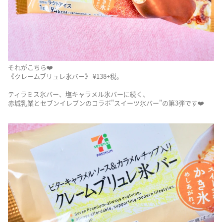
それがこちら❤️
《クレームブリュレ氷バー》 ¥138+税。
ティラミス氷バー、塩キャラメル氷バーに続く、
赤城乳業とセブンイレブンのコラボ"スイーツ氷バー"の第3弾です❤️