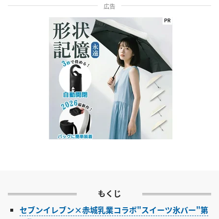
広告
もくじ
セブンイレブン×赤城乳業コラボ"スイーツ氷バー"第