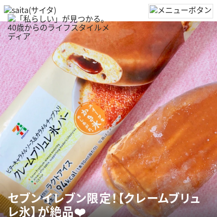
セブンイレブン限定！【クレームブリュ
レ氷】が絶品❤️