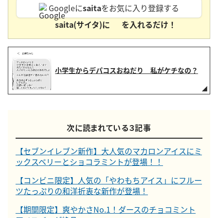
Googleに
saita
をお気に入り登録する
saita(サイタ)に
を入れるだけ！
小学生からデパコスおねだり 私がケチなの？
次に読まれている３記事
【セブンイレブン新作】大人気のマカロンアイスにミ
ックスベリーとショコラミントが登場！！
【コンビニ限定】人気の「やわもちアイス」にフルー
ツたっぷりの和洋折衷な新作が登場！
【期間限定】爽やかさNo.1！ダースのチョコミント