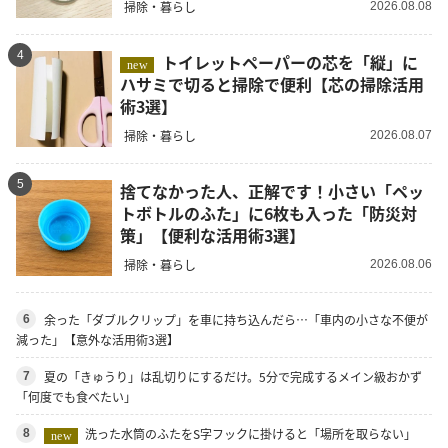
掃除・暮らし
2026.08.08
4
トイレットペーパーの芯を「縦」に
new
ハサミで切ると掃除で便利【芯の掃除活用
術3選】
掃除・暮らし
2026.08.07
5
捨てなかった人、正解です！小さい「ペッ
トボトルのふた」に6枚も入った「防災対
策」【便利な活用術3選】
掃除・暮らし
2026.08.06
余った「ダブルクリップ」を車に持ち込んだら…「車内の小さな不便が
6
減った」【意外な活用術3選】
夏の「きゅうり」は乱切りにするだけ。5分で完成するメイン級おかず
7
「何度でも食べたい」
洗った水筒のふたをS字フックに掛けると「場所を取らない」
8
new