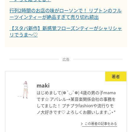
行列2時間のお店の味がローソンで！ リプトンのフル
ーツインティーが絶品すぎて売り切れ続出
【スタバ新作】新感覚フローズンティーがシャリシャ
リでうま〜♡
広告
著者
maki
はじめまして(❁´◡`❁) 4歳の男の子mama
です☆ アパレル→某音楽関係会社の事務を
してました！ プチプラfashionや流行りモ
ノ大好きです♡ よろしくお願いします◡̈⋆*
この著者の記事をみる