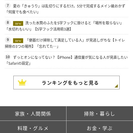
夏の「きゅうり」は乱切りにするだけ。5分で完成するメイン級おかず
7
「何度でも食べたい」
洗った水筒のふたをS字フックに掛けると「場所を取らない」
8
new
「水切れもいい」【S字フック活用術3選】
「便器だけ掃除して満足している人」が見逃しがちな【トイレ
9
new
掃除の3つの場所】「忘れてた…」
ずっとオンになってない？【iPhone】通信量が気になる人が見直したい
10
「Safariの設定」
ランキングをもっと見る
家族・人間関係
掃除・暮らし
料理・グルメ
お金・学ぶ