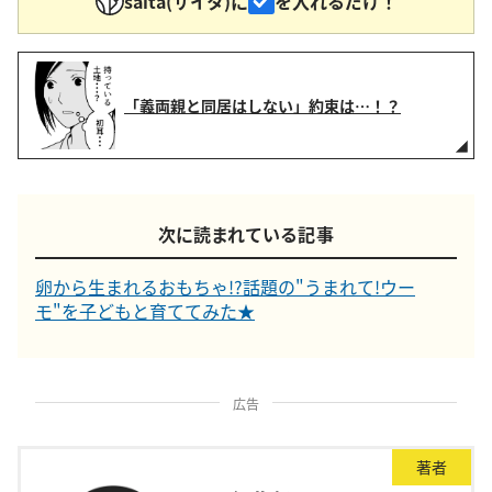
saita(サイタ)に
を入れるだけ！
「義両親と同居はしない」約束は…！？
次に読まれている記事
卵から生まれるおもちゃ!?話題の"うまれて!ウー
モ"を子どもと育ててみた★
広告
著者