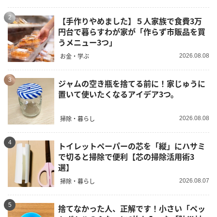
2
【手作りやめました】５人家族で食費3万
円台で暮らすわが家が「作らず市販品を買
うメニュー3つ」
お金・学ぶ
2026.08.08
3
ジャムの空き瓶を捨てる前に！家じゅうに
置いて使いたくなるアイデア3つ。
掃除・暮らし
2026.08.08
4
トイレットペーパーの芯を「縦」にハサミ
で切ると掃除で便利【芯の掃除活用術3
選】
掃除・暮らし
2026.08.07
5
捨てなかった人、正解です！小さい「ペッ