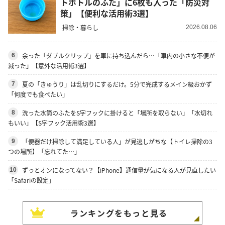
トボトルのふた」に6枚も入った「防災対
策」【便利な活用術3選】
掃除・暮らし
2026.08.06
余った「ダブルクリップ」を車に持ち込んだら…「車内の小さな不便が
6
減った」【意外な活用術3選】
夏の「きゅうり」は乱切りにするだけ。5分で完成するメイン級おかず
7
「何度でも食べたい」
洗った水筒のふたをS字フックに掛けると「場所を取らない」「水切れ
8
もいい」【S字フック活用術3選】
「便器だけ掃除して満足している人」が見逃しがちな【トイレ掃除の3
9
つの場所】「忘れてた…」
ずっとオンになってない？【iPhone】通信量が気になる人が見直したい
10
「Safariの設定」
ランキングをもっと見る